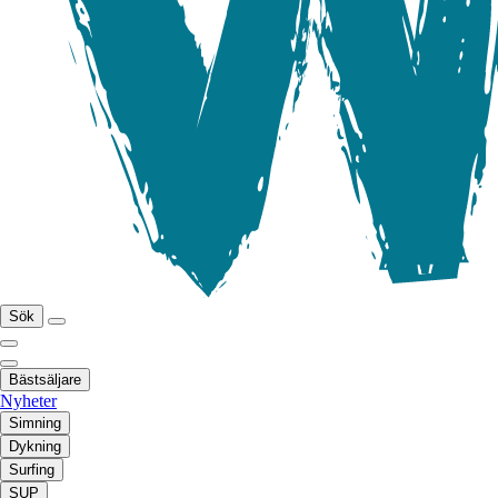
Sök
Bästsäljare
Nyheter
Simning
Dykning
Surfing
SUP