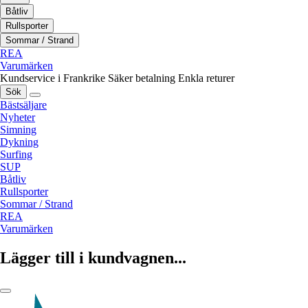
Båtliv
Rullsporter
Sommar / Strand
REA
Varumärken
Kundservice i Frankrike
Säker betalning
Enkla returer
Sök
Bästsäljare
Nyheter
Simning
Dykning
Surfing
SUP
Båtliv
Rullsporter
Sommar / Strand
REA
Varumärken
Lägger till i kundvagnen...