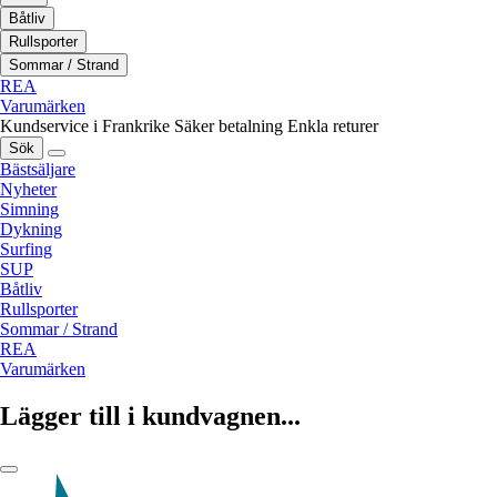
Båtliv
Rullsporter
Sommar / Strand
REA
Varumärken
Kundservice i Frankrike
Säker betalning
Enkla returer
Sök
Bästsäljare
Nyheter
Simning
Dykning
Surfing
SUP
Båtliv
Rullsporter
Sommar / Strand
REA
Varumärken
Lägger till i kundvagnen...