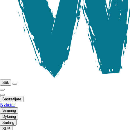
Sök
Bästsäljare
Nyheter
Simning
Dykning
Surfing
SUP