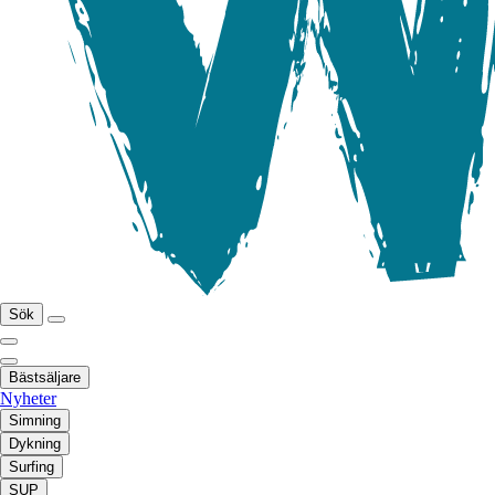
Sök
Bästsäljare
Nyheter
Simning
Dykning
Surfing
SUP