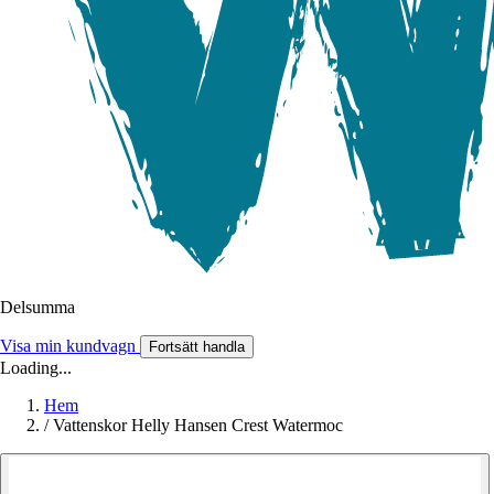
Delsumma
Visa min kundvagn
Fortsätt handla
Loading...
Hem
/
Vattenskor Helly Hansen Crest Watermoc