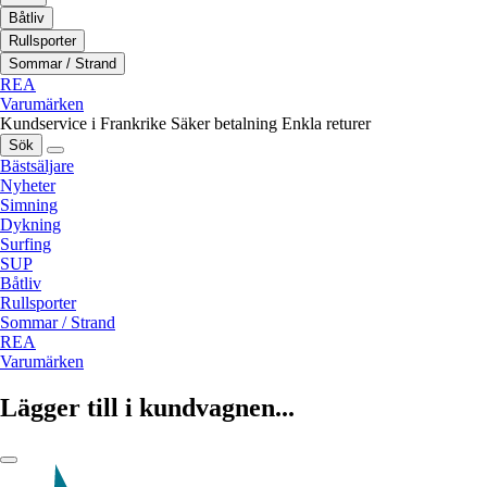
Båtliv
Rullsporter
Sommar / Strand
REA
Varumärken
Kundservice i Frankrike
Säker betalning
Enkla returer
Sök
Bästsäljare
Nyheter
Simning
Dykning
Surfing
SUP
Båtliv
Rullsporter
Sommar / Strand
REA
Varumärken
Lägger till i kundvagnen...