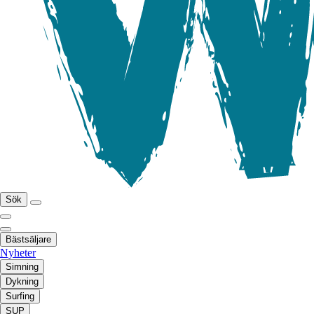
Sök
Bästsäljare
Nyheter
Simning
Dykning
Surfing
SUP