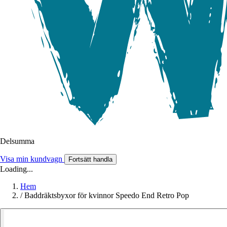
Delsumma
Visa min kundvagn
Fortsätt handla
Loading...
Hem
/
Baddräktsbyxor för kvinnor Speedo End Retro Pop