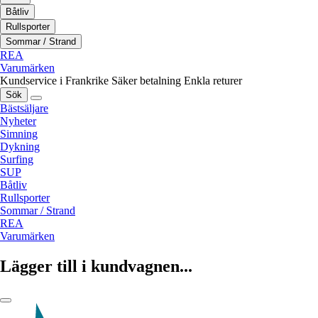
Båtliv
Rullsporter
Sommar / Strand
REA
Varumärken
Kundservice i Frankrike
Säker betalning
Enkla returer
Sök
Bästsäljare
Nyheter
Simning
Dykning
Surfing
SUP
Båtliv
Rullsporter
Sommar / Strand
REA
Varumärken
Lägger till i kundvagnen...