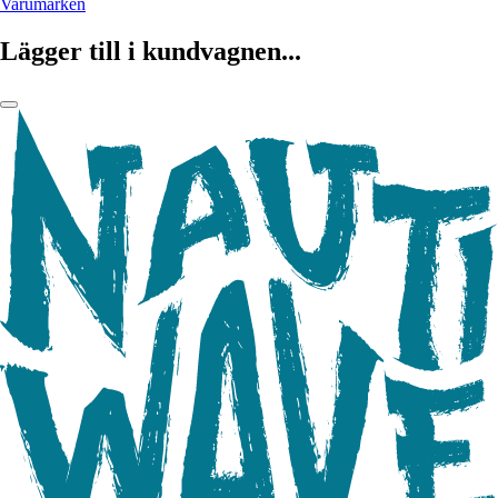
Varumärken
Lägger till i kundvagnen...