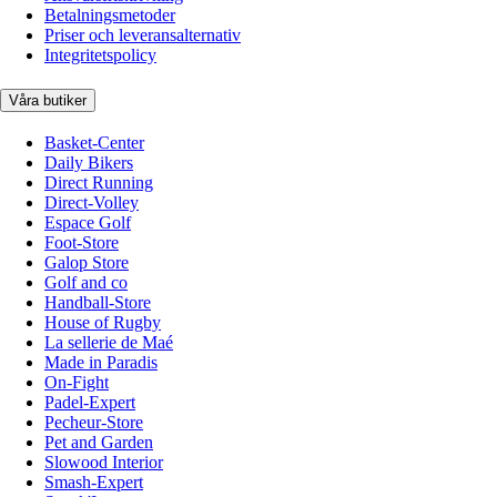
Betalningsmetoder
Priser och leveransalternativ
Integritetspolicy
Våra butiker
Basket-Center
Daily Bikers
Direct Running
Direct-Volley
Espace Golf
Foot-Store
Galop Store
Golf and co
Handball-Store
House of Rugby
La sellerie de Maé
Made in Paradis
On-Fight
Padel-Expert
Pecheur-Store
Pet and Garden
Slowood Interior
Smash-Expert