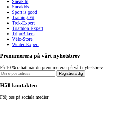
Sneak'In
Sneakids
Sport is good
Training-Fit
Trek-Expert
Triathlon-Expert
TripnBikers
Vélo-Store
Winter-Expert
Prenumerera på vårt nyhetsbrev
Få 10 % rabatt när du prenumererar på vårt nyhetsbrev
Registrera dig
Håll kontakten
Följ oss på sociala medier