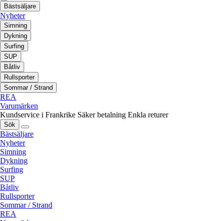
Bästsäljare
Nyheter
Simning
Dykning
Surfing
SUP
Båtliv
Rullsporter
Sommar / Strand
REA
Varumärken
Kundservice i Frankrike
Säker betalning
Enkla returer
Sök
Bästsäljare
Nyheter
Simning
Dykning
Surfing
SUP
Båtliv
Rullsporter
Sommar / Strand
REA