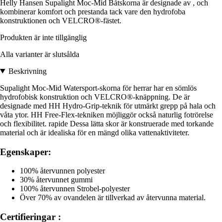
Helly Hansen Supalight Moc-Mid Båtskorna är designade av , och
kombinerar komfort och prestanda tack vare den hydrofoba
konstruktionen och VELCRO®-fästet.
Produkten är inte tillgänglig
Alla varianter är slutsålda
Beskrivning
Supalight Moc-Mid Watersport-skorna för herrar har en sömlös
hydrofobisk konstruktion och VELCRO®-knäppning. De är
designade med HH Hydro-Grip-teknik för utmärkt grepp på hala och
våta ytor. HH Free-Flex-tekniken möjliggör också naturlig fotrörelse
och flexibilitet. rapide Dessa lätta skor är konstruerade med torkande
material och är idealiska för en mängd olika vattenaktiviteter.
Egenskaper:
100% återvunnen polyester
30% återvunnet gummi
100% återvunnen Strobel-polyester
Över 70% av ovandelen är tillverkad av återvunna material.
Certifieringar :