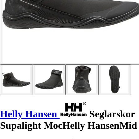
Helly Hansen
Seglarskor
Supalight MocHelly HansenMid