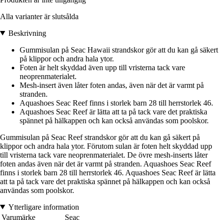
Alla varianter är slutsålda
Beskrivning
Gummisulan på Seac Hawaii strandskor gör att du kan gå säkert
på klippor och andra hala ytor.
Foten är helt skyddad även upp till vristerna tack vare
neoprenmaterialet.
Mesh-insert även låter foten andas, även när det är varmt på
stranden.
Aquashoes Seac Reef finns i storlek barn 28 till herrstorlek 46.
Aquashoes Seac Reef är lätta att ta på tack vare det praktiska
spännet på hälkappen och kan också användas som poolskor.
Gummisulan på Seac Reef strandskor gör att du kan gå säkert på
klippor och andra hala ytor. Förutom sulan är foten helt skyddad upp
till vristerna tack vare neoprenmaterialet. De övre mesh-inserts låter
foten andas även när det är varmt på stranden. Aquashoes Seac Reef
finns i storlek barn 28 till herrstorlek 46. Aquashoes Seac Reef är lätta
att ta på tack vare det praktiska spännet på hälkappen och kan också
användas som poolskor.
Ytterligare information
Varumärke
Seac