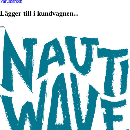
Varumärken
Lägger till i kundvagnen...