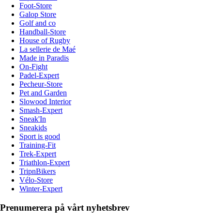
Foot-Store
Galop Store
Golf and co
Handball-Store
House of Rugby
La sellerie de Maé
Made in Paradis
On-Fight
Padel-Expert
Pecheur-Store
Pet and Garden
Slowood Interior
Smash-Expert
Sneak'In
Sneakids
Sport is good
Training-Fit
Trek-Expert
Triathlon-Expert
TripnBikers
Vélo-Store
Winter-Expert
Prenumerera på vårt nyhetsbrev