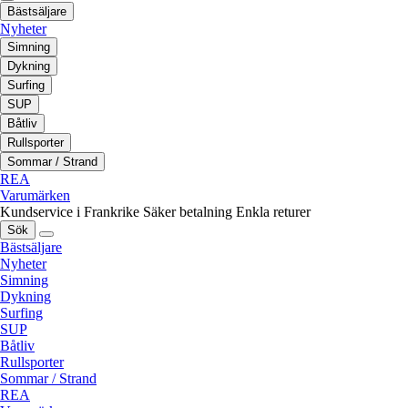
Bästsäljare
Nyheter
Simning
Dykning
Surfing
SUP
Båtliv
Rullsporter
Sommar / Strand
REA
Varumärken
Kundservice i Frankrike
Säker betalning
Enkla returer
Sök
Bästsäljare
Nyheter
Simning
Dykning
Surfing
SUP
Båtliv
Rullsporter
Sommar / Strand
REA