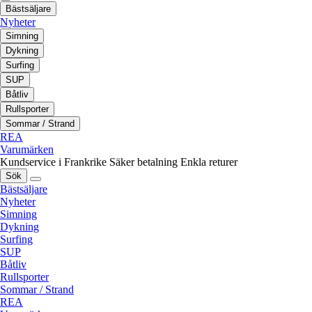
Bästsäljare
Nyheter
Simning
Dykning
Surfing
SUP
Båtliv
Rullsporter
Sommar / Strand
REA
Varumärken
Kundservice i Frankrike
Säker betalning
Enkla returer
Sök
Bästsäljare
Nyheter
Simning
Dykning
Surfing
SUP
Båtliv
Rullsporter
Sommar / Strand
REA