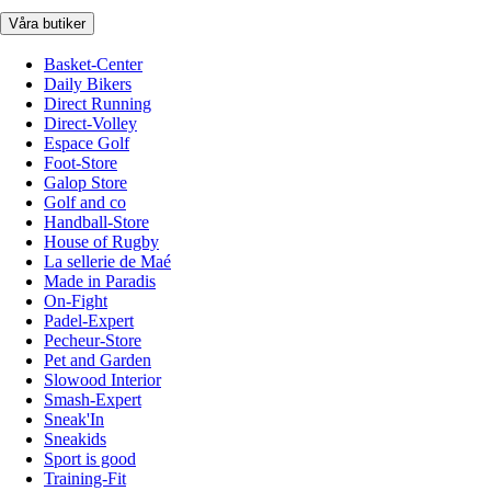
Våra butiker
Basket-Center
Daily Bikers
Direct Running
Direct-Volley
Espace Golf
Foot-Store
Galop Store
Golf and co
Handball-Store
House of Rugby
La sellerie de Maé
Made in Paradis
On-Fight
Padel-Expert
Pecheur-Store
Pet and Garden
Slowood Interior
Smash-Expert
Sneak'In
Sneakids
Sport is good
Training-Fit