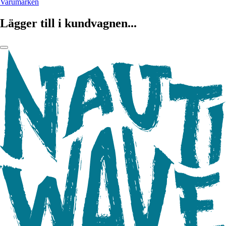
Varumärken
Lägger till i kundvagnen...