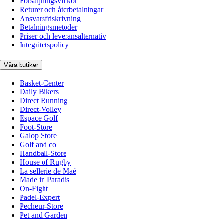
Försäljningsvillkor
Returer och återbetalningar
Ansvarsfriskrivning
Betalningsmetoder
Priser och leveransalternativ
Integritetspolicy
Våra butiker
Basket-Center
Daily Bikers
Direct Running
Direct-Volley
Espace Golf
Foot-Store
Galop Store
Golf and co
Handball-Store
House of Rugby
La sellerie de Maé
Made in Paradis
On-Fight
Padel-Expert
Pecheur-Store
Pet and Garden