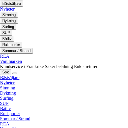
Bästsäljare
Nyheter
Simning
Dykning
Surfing
SUP
Båtliv
Rullsporter
Sommar / Strand
REA
Varumärken
Kundservice i Frankrike
Säker betalning
Enkla returer
Sök
Bästsäljare
Nyheter
Simning
Dykning
Surfing
SUP
Båtliv
Rullsporter
Sommar / Strand
REA