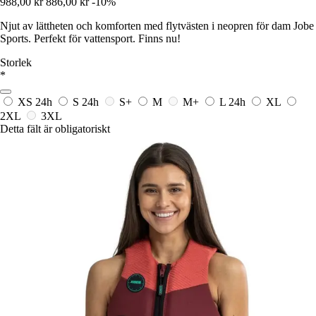
988,00 kr
886,00 kr
-10%
Njut av lättheten och komforten med flytvästen i neopren för dam Jobe
Sports. Perfekt för vattensport. Finns nu!
Storlek
*
XS
24h
S
24h
S+
M
M+
L
24h
XL
2XL
3XL
Detta fält är obligatoriskt