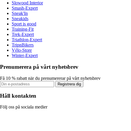
Slowood Interior
Smash-Expert
Sneak'In
Sneakids
Sport is good
Training-Fit
Trek-Expert
Triathlon-Expert
TripnBikers
Vélo-Store
Winter-Expert
Prenumerera på vårt nyhetsbrev
Få 10 % rabatt när du prenumererar på vårt nyhetsbrev
Registrera dig
Håll kontakten
Följ oss på sociala medier