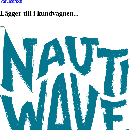
Varumärken
Lägger till i kundvagnen...