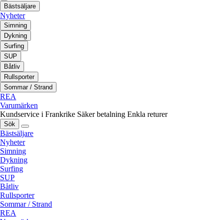
Bästsäljare
Nyheter
Simning
Dykning
Surfing
SUP
Båtliv
Rullsporter
Sommar / Strand
REA
Varumärken
Kundservice i Frankrike
Säker betalning
Enkla returer
Sök
Bästsäljare
Nyheter
Simning
Dykning
Surfing
SUP
Båtliv
Rullsporter
Sommar / Strand
REA