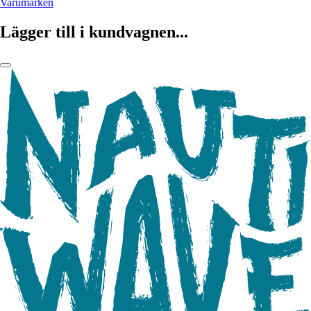
Varumärken
Lägger till i kundvagnen...