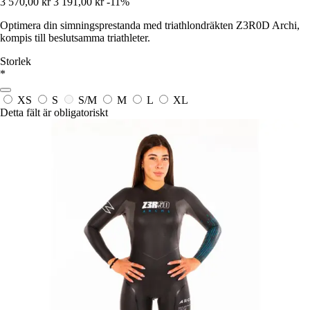
3 570,00 kr
3 191,00 kr
-11%
Optimera din simningsprestanda med triathlondräkten Z3R0D Archi,
kompis till beslutsamma triathleter.
Storlek
*
XS
S
S/M
M
L
XL
Detta fält är obligatoriskt