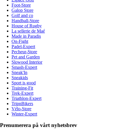
Foot-Store
Galop Store
Golf and co
Handball-Store
House of Rugby
La sellerie de Maé
Made in Paradis
On-Fight
Padel-Expert
Pecheur-Store
Pet and Garden
Slowood Interior
Smash-Expert
Sneak'In
Sneakids
Sport is good
Training-Fit
Trek-Expert
Triathlon-Expert
TripnBikers
Vélo-Store
Winter-Expert
Prenumerera på vårt nyhetsbrev