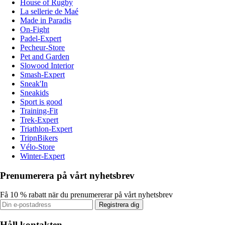
House of Rugby
La sellerie de Maé
Made in Paradis
On-Fight
Padel-Expert
Pecheur-Store
Pet and Garden
Slowood Interior
Smash-Expert
Sneak'In
Sneakids
Sport is good
Training-Fit
Trek-Expert
Triathlon-Expert
TripnBikers
Vélo-Store
Winter-Expert
Prenumerera på vårt nyhetsbrev
Få 10 % rabatt när du prenumererar på vårt nyhetsbrev
Registrera dig
Håll kontakten