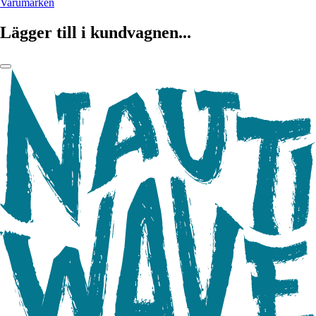
Varumärken
Lägger till i kundvagnen...