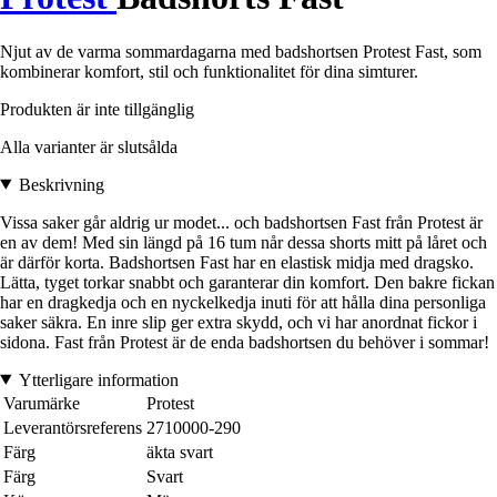
Njut av de varma sommardagarna med badshortsen Protest Fast, som
kombinerar komfort, stil och funktionalitet för dina simturer.
Produkten är inte tillgänglig
Alla varianter är slutsålda
Beskrivning
Vissa saker går aldrig ur modet... och badshortsen Fast från Protest är
en av dem! Med sin längd på 16 tum når dessa shorts mitt på låret och
är därför korta. Badshortsen Fast har en elastisk midja med dragsko.
Lätta, tyget torkar snabbt och garanterar din komfort. Den bakre fickan
har en dragkedja och en nyckelkedja inuti för att hålla dina personliga
saker säkra. En inre slip ger extra skydd, och vi har anordnat fickor i
sidona. Fast från Protest är de enda badshortsen du behöver i sommar!
Ytterligare information
Varumärke
Protest
Leverantörsreferens
2710000-290
Färg
äkta svart
Färg
Svart