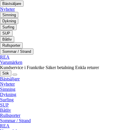
Bästsäljare
Nyheter
Simning
Dykning
Surfing
SUP
Båtliv
Rullsporter
Sommar / Strand
REA
Varumärken
Kundservice i Frankrike
Säker betalning
Enkla returer
Sök
Bästsäljare
Nyheter
Simning
Dykning
Surfing
SUP
Båtliv
Rullsporter
Sommar / Strand
REA