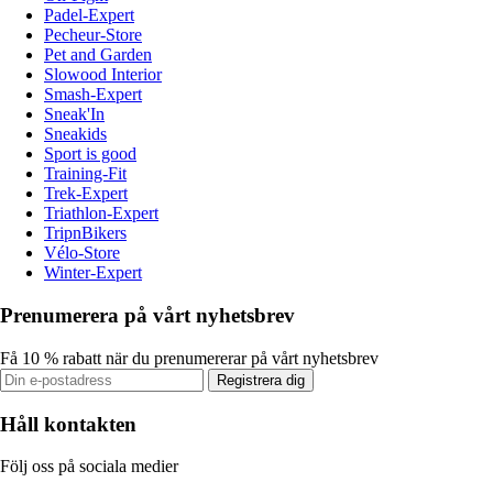
Padel-Expert
Pecheur-Store
Pet and Garden
Slowood Interior
Smash-Expert
Sneak'In
Sneakids
Sport is good
Training-Fit
Trek-Expert
Triathlon-Expert
TripnBikers
Vélo-Store
Winter-Expert
Prenumerera på vårt nyhetsbrev
Få 10 % rabatt när du prenumererar på vårt nyhetsbrev
Registrera dig
Håll kontakten
Följ oss på sociala medier