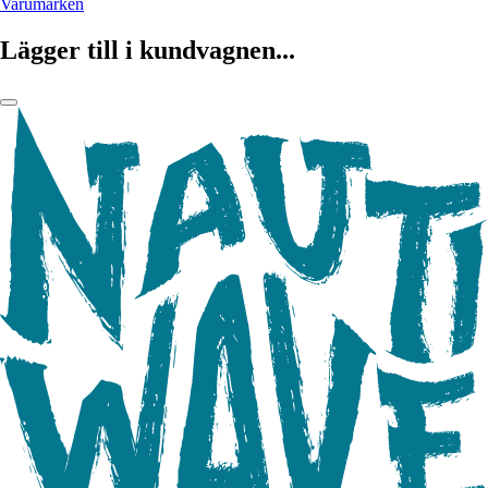
Varumärken
Lägger till i kundvagnen...