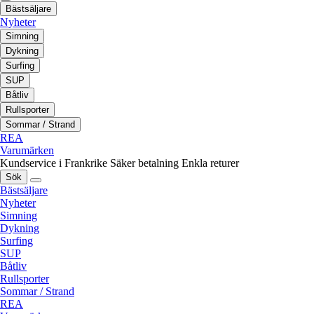
Bästsäljare
Nyheter
Simning
Dykning
Surfing
SUP
Båtliv
Rullsporter
Sommar / Strand
REA
Varumärken
Kundservice i Frankrike
Säker betalning
Enkla returer
Sök
Bästsäljare
Nyheter
Simning
Dykning
Surfing
SUP
Båtliv
Rullsporter
Sommar / Strand
REA