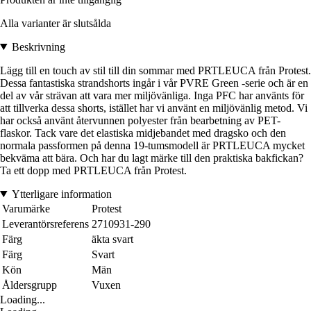
Alla varianter är slutsålda
Beskrivning
Lägg till en touch av stil till din sommar med PRTLEUCA från Protest.
Dessa fantastiska strandshorts ingår i vår PVRE Green -serie och är en
del av vår strävan att vara mer miljövänliga. Inga PFC har använts för
att tillverka dessa shorts, istället har vi använt en miljövänlig metod. Vi
har också använt återvunnen polyester från bearbetning av PET-
flaskor. Tack vare det elastiska midjebandet med dragsko och den
normala passformen på denna 19-tumsmodell är PRTLEUCA mycket
bekväma att bära. Och har du lagt märke till den praktiska bakfickan?
Ta ett dopp med PRTLEUCA från Protest.
Ytterligare information
Varumärke
Protest
Leverantörsreferens
2710931-290
Färg
äkta svart
Färg
Svart
Kön
Män
Åldersgrupp
Vuxen
Loading...