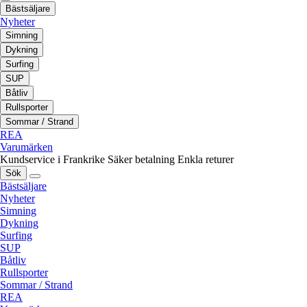
Bästsäljare
Nyheter
Simning
Dykning
Surfing
SUP
Båtliv
Rullsporter
Sommar / Strand
REA
Varumärken
Kundservice i Frankrike
Säker betalning
Enkla returer
Sök
Bästsäljare
Nyheter
Simning
Dykning
Surfing
SUP
Båtliv
Rullsporter
Sommar / Strand
REA