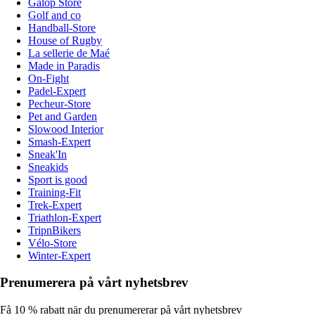
Galop Store
Golf and co
Handball-Store
House of Rugby
La sellerie de Maé
Made in Paradis
On-Fight
Padel-Expert
Pecheur-Store
Pet and Garden
Slowood Interior
Smash-Expert
Sneak'In
Sneakids
Sport is good
Training-Fit
Trek-Expert
Triathlon-Expert
TripnBikers
Vélo-Store
Winter-Expert
Prenumerera på vårt nyhetsbrev
Få 10 % rabatt när du prenumererar på vårt nyhetsbrev