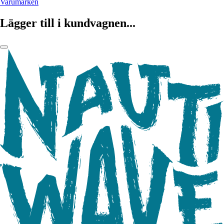
Varumärken
Lägger till i kundvagnen...