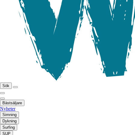
Sök
Bästsäljare
Nyheter
Simning
Dykning
Surfing
SUP