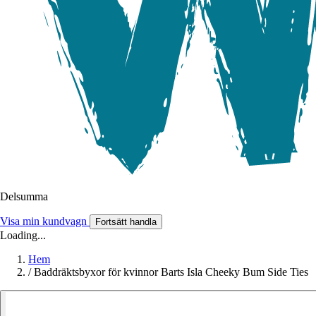
Delsumma
Visa min kundvagn
Fortsätt handla
Loading...
Hem
/
Baddräktsbyxor för kvinnor Barts Isla Cheeky Bum Side Ties