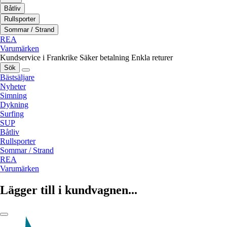
Båtliv
Rullsporter
Sommar / Strand
REA
Varumärken
Kundservice i Frankrike
Säker betalning
Enkla returer
Sök
Bästsäljare
Nyheter
Simning
Dykning
Surfing
SUP
Båtliv
Rullsporter
Sommar / Strand
REA
Varumärken
Lägger till i kundvagnen...