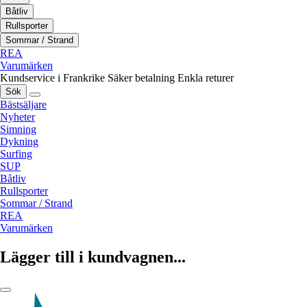
Båtliv
Rullsporter
Sommar / Strand
REA
Varumärken
Kundservice i Frankrike
Säker betalning
Enkla returer
Sök
Bästsäljare
Nyheter
Simning
Dykning
Surfing
SUP
Båtliv
Rullsporter
Sommar / Strand
REA
Varumärken
Lägger till i kundvagnen...