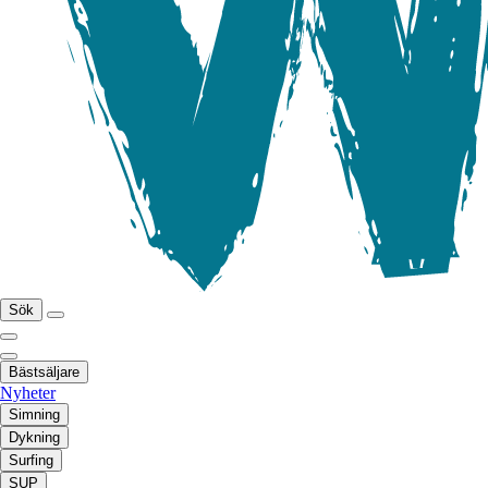
Sök
Bästsäljare
Nyheter
Simning
Dykning
Surfing
SUP