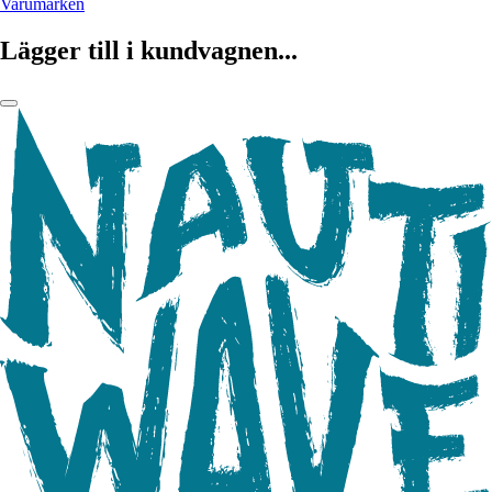
Varumärken
Lägger till i kundvagnen...