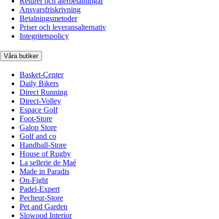
Returer och återbetalningar
Ansvarsfriskrivning
Betalningsmetoder
Priser och leveransalternativ
Integritetspolicy
Våra butiker
Basket-Center
Daily Bikers
Direct Running
Direct-Volley
Espace Golf
Foot-Store
Galop Store
Golf and co
Handball-Store
House of Rugby
La sellerie de Maé
Made in Paradis
On-Fight
Padel-Expert
Pecheur-Store
Pet and Garden
Slowood Interior