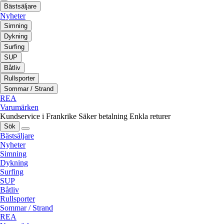
Bästsäljare
Nyheter
Simning
Dykning
Surfing
SUP
Båtliv
Rullsporter
Sommar / Strand
REA
Varumärken
Kundservice i Frankrike
Säker betalning
Enkla returer
Sök
Bästsäljare
Nyheter
Simning
Dykning
Surfing
SUP
Båtliv
Rullsporter
Sommar / Strand
REA