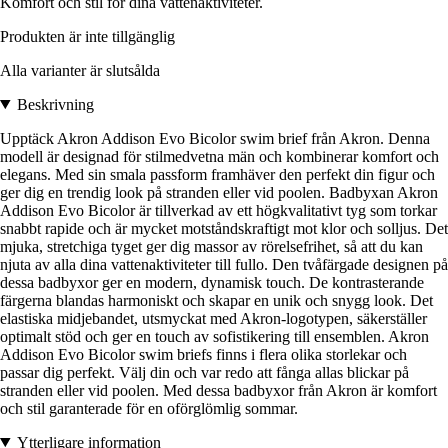
Komfort och stil för dina vattenaktiviteter.
Produkten är inte tillgänglig
Alla varianter är slutsålda
Beskrivning
Upptäck Akron Addison Evo Bicolor swim brief från Akron. Denna
modell är designad för stilmedvetna män och kombinerar komfort och
elegans. Med sin smala passform framhäver den perfekt din figur och
ger dig en trendig look på stranden eller vid poolen. Badbyxan Akron
Addison Evo Bicolor är tillverkad av ett högkvalitativt tyg som torkar
snabbt rapide och är mycket motståndskraftigt mot klor och solljus. Det
mjuka, stretchiga tyget ger dig massor av rörelsefrihet, så att du kan
njuta av alla dina vattenaktiviteter till fullo. Den tvåfärgade designen på
dessa badbyxor ger en modern, dynamisk touch. De kontrasterande
färgerna blandas harmoniskt och skapar en unik och snygg look. Det
elastiska midjebandet, utsmyckat med Akron-logotypen, säkerställer
optimalt stöd och ger en touch av sofistikering till ensemblen. Akron
Addison Evo Bicolor swim briefs finns i flera olika storlekar och
passar dig perfekt. Välj din och var redo att fånga allas blickar på
stranden eller vid poolen. Med dessa badbyxor från Akron är komfort
och stil garanterade för en oförglömlig sommar.
Ytterligare information