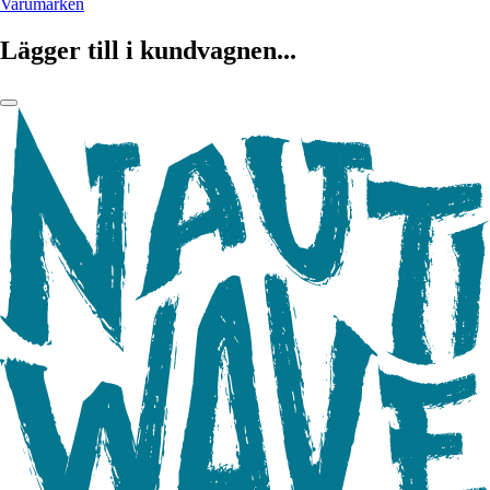
Varumärken
Lägger till i kundvagnen...