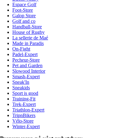
Espace Golf
Foot-Store
Galop Store
Golf and co
Handball-Store
House of Rugby
La sellerie de Maé
Made in Paradis
On-Fight
Padel-Expert
Pecheur-Store
Pet and Garden
Slowood Interior
Smash-Expert
Sneak'In
Sneakids
Sport is good
Training-Fit
Trek-Expert
Triathlon-Expert
TripnBikers
Vélo-Store
Winter-Expert