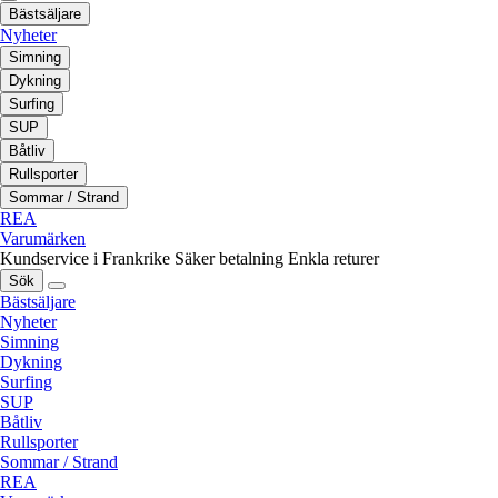
Bästsäljare
Nyheter
Simning
Dykning
Surfing
SUP
Båtliv
Rullsporter
Sommar / Strand
REA
Varumärken
Kundservice i Frankrike
Säker betalning
Enkla returer
Sök
Bästsäljare
Nyheter
Simning
Dykning
Surfing
SUP
Båtliv
Rullsporter
Sommar / Strand
REA