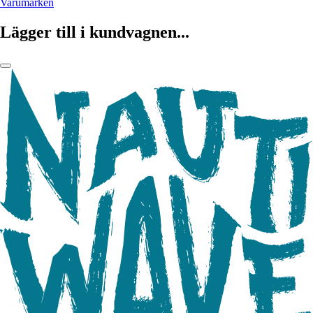
Varumärken
Lägger till i kundvagnen...