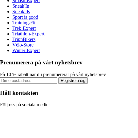
Smash-Expert
Sneak'In
Sneakids
Sport is good
Training-Fit
Trek-Expert
Triathlon-Expert
TripnBikers
Vélo-Store
Winter-Expert
Prenumerera på vårt nyhetsbrev
Få 10 % rabatt när du prenumererar på vårt nyhetsbrev
Registrera dig
Håll kontakten
Följ oss på sociala medier