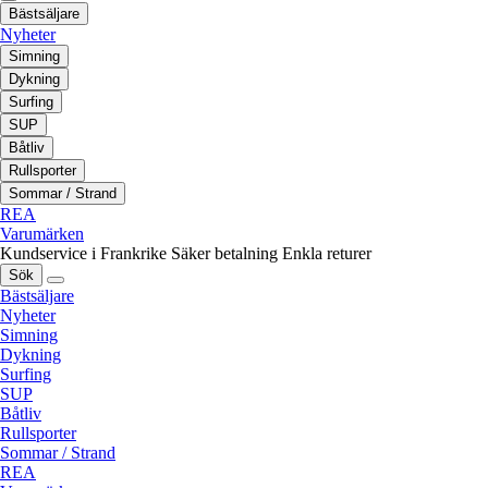
Bästsäljare
Nyheter
Simning
Dykning
Surfing
SUP
Båtliv
Rullsporter
Sommar / Strand
REA
Varumärken
Kundservice i Frankrike
Säker betalning
Enkla returer
Sök
Bästsäljare
Nyheter
Simning
Dykning
Surfing
SUP
Båtliv
Rullsporter
Sommar / Strand
REA