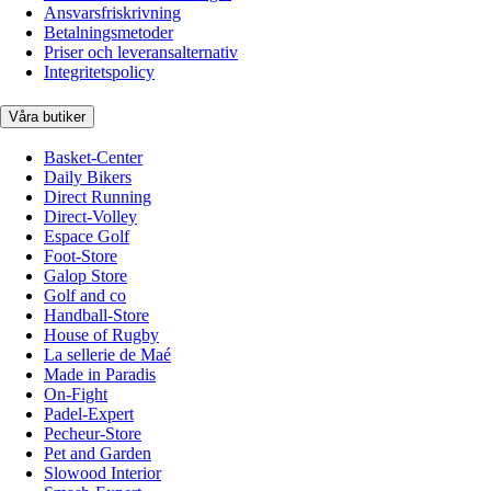
Ansvarsfriskrivning
Betalningsmetoder
Priser och leveransalternativ
Integritetspolicy
Våra butiker
Basket-Center
Daily Bikers
Direct Running
Direct-Volley
Espace Golf
Foot-Store
Galop Store
Golf and co
Handball-Store
House of Rugby
La sellerie de Maé
Made in Paradis
On-Fight
Padel-Expert
Pecheur-Store
Pet and Garden
Slowood Interior