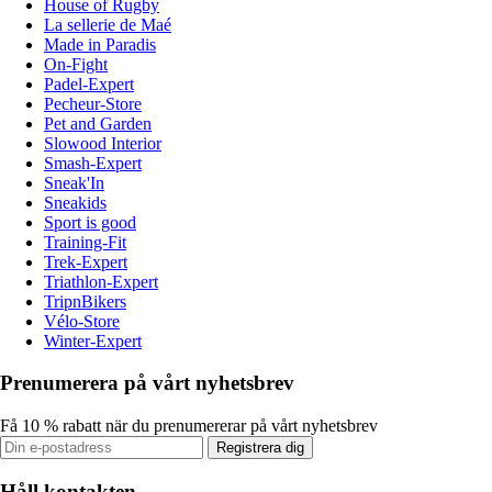
House of Rugby
La sellerie de Maé
Made in Paradis
On-Fight
Padel-Expert
Pecheur-Store
Pet and Garden
Slowood Interior
Smash-Expert
Sneak'In
Sneakids
Sport is good
Training-Fit
Trek-Expert
Triathlon-Expert
TripnBikers
Vélo-Store
Winter-Expert
Prenumerera på vårt nyhetsbrev
Få 10 % rabatt när du prenumererar på vårt nyhetsbrev
Registrera dig
Håll kontakten