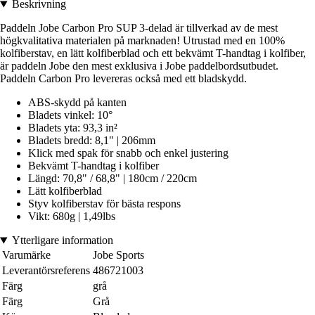
Beskrivning
Paddeln Jobe Carbon Pro SUP 3-delad är tillverkad av de mest
högkvalitativa materialen på marknaden! Utrustad med en 100%
kolfiberstav, en lätt kolfiberblad och ett bekvämt T-handtag i kolfiber,
är paddeln Jobe den mest exklusiva i Jobe paddelbordsutbudet.
Paddeln Carbon Pro levereras också med ett bladskydd.
ABS-skydd på kanten
Bladets vinkel: 10°
Bladets yta: 93,3 in²
Bladets bredd: 8,1" | 206mm
Klick med spak för snabb och enkel justering
Bekvämt T-handtag i kolfiber
Längd: 70,8" / 68,8" | 180cm / 220cm
Lätt kolfiberblad
Styv kolfiberstav för bästa respons
Vikt: 680g | 1,49lbs
Ytterligare information
Varumärke
Jobe Sports
Leverantörsreferens
486721003
Färg
grå
Färg
Grå