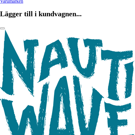
Varumärken
Lägger till i kundvagnen...