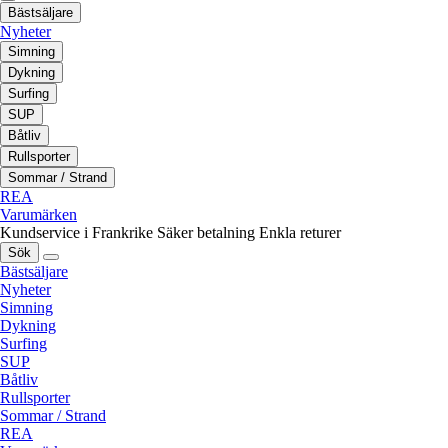
Bästsäljare
Nyheter
Simning
Dykning
Surfing
SUP
Båtliv
Rullsporter
Sommar / Strand
REA
Varumärken
Kundservice i Frankrike
Säker betalning
Enkla returer
Sök
Bästsäljare
Nyheter
Simning
Dykning
Surfing
SUP
Båtliv
Rullsporter
Sommar / Strand
REA