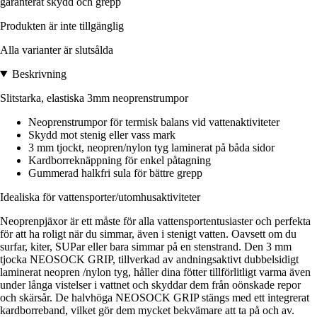
garanterat skydd och grepp
Produkten är inte tillgänglig
Alla varianter är slutsålda
Beskrivning
Slitstarka, elastiska 3mm neoprenstrumpor
Neoprenstrumpor för termisk balans vid vattenaktiviteter
Skydd mot stenig eller vass mark
3 mm tjockt, neopren/nylon tyg laminerat på båda sidor
Kardborreknäppning för enkel påtagning
Gummerad halkfri sula för bättre grepp
Idealiska för vattensporter/utomhusaktiviteter
Neoprenpjäxor är ett måste för alla vattensportentusiaster och perfekta
för att ha roligt när du simmar, även i stenigt vatten. Oavsett om du
surfar, kiter, SUPar eller bara simmar på en stenstrand. Den 3 mm
tjocka NEOSOCK GRIP, tillverkad av andningsaktivt dubbelsidigt
laminerat neopren /nylon tyg, håller dina fötter tillförlitligt varma även
under långa vistelser i vattnet och skyddar dem från oönskade repor
och skärsår. De halvhöga NEOSOCK GRIP stängs med ett integrerat
kardborreband, vilket gör dem mycket bekvämare att ta på och av.