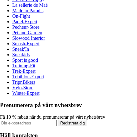
La sellerie de Maé
Made in Paradis
On-Fight
Padel-Expert
Pecheur-Store
Pet and Garden
Slowood Interior
Smash-Expert
Sneak'In
Sneakids
Sport is good
Training-Fit
Trek-Expert
Triathlon-Expert
TripnBikers
Vélo-Store
Winter-Expert
Prenumerera på vårt nyhetsbrev
Få 10 % rabatt när du prenumererar på vårt nyhetsbrev
Registrera dig
Håll kontakten