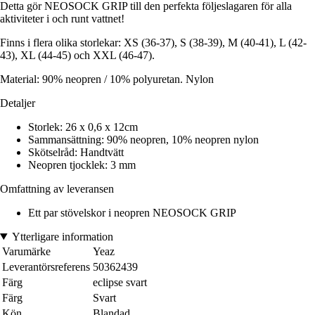
Detta gör NEOSOCK GRIP till den perfekta följeslagaren för alla
aktiviteter i och runt vattnet!
Finns i flera olika storlekar: XS (36-37), S (38-39), M (40-41), L (42-
43), XL (44-45) och XXL (46-47).
Material: 90% neopren / 10% polyuretan. Nylon
Detaljer
Storlek: 26 x 0,6 x 12cm
Sammansättning: 90% neopren, 10% neopren nylon
Skötselråd: Handtvätt
Neopren tjocklek: 3 mm
Omfattning av leveransen
Ett par stövelskor i neopren NEOSOCK GRIP
Ytterligare information
Varumärke
Yeaz
Leverantörsreferens
50362439
Färg
eclipse svart
Färg
Svart
Kön
Blandad