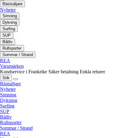
Bästsäljare
Nyheter
Simning
Dykning
Surfing
SUP
Båtliv
Rullsporter
Sommar / Strand
REA
Varumärken
Kundservice i Frankrike
Säker betalning
Enkla returer
Sök
Bästsäljare
Nyheter
Simning
Dykning
Surfing
SUP
Båtliv
Rullsporter
Sommar / Strand
REA