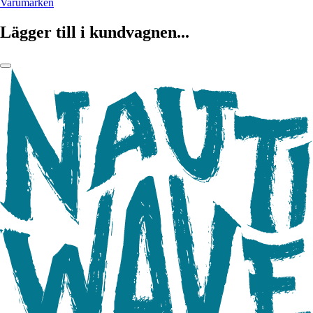
Varumärken
Lägger till i kundvagnen...