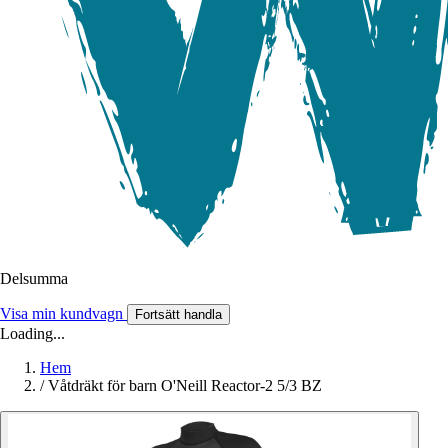
Delsumma
Visa min kundvagn
Fortsätt handla
Loading...
Hem
/
Våtdräkt för barn O'Neill Reactor-2 5/3 BZ