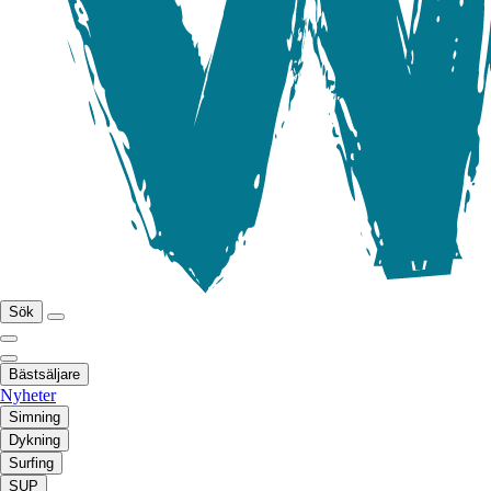
Sök
Bästsäljare
Nyheter
Simning
Dykning
Surfing
SUP