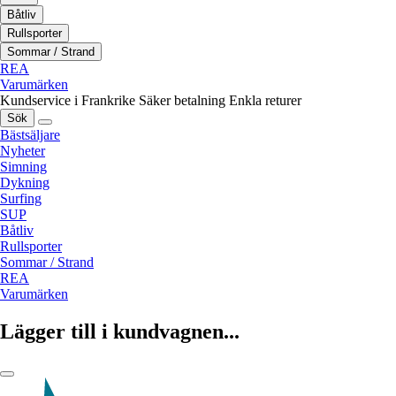
Båtliv
Rullsporter
Sommar / Strand
REA
Varumärken
Kundservice i Frankrike
Säker betalning
Enkla returer
Sök
Bästsäljare
Nyheter
Simning
Dykning
Surfing
SUP
Båtliv
Rullsporter
Sommar / Strand
REA
Varumärken
Lägger till i kundvagnen...