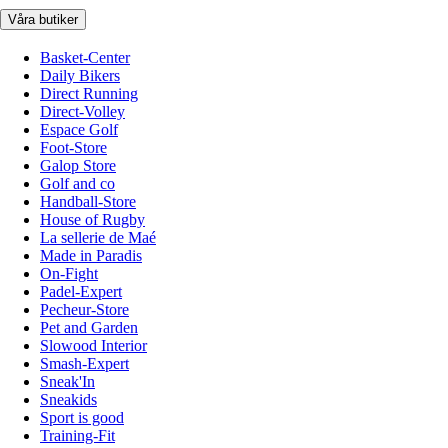
Våra butiker
Basket-Center
Daily Bikers
Direct Running
Direct-Volley
Espace Golf
Foot-Store
Galop Store
Golf and co
Handball-Store
House of Rugby
La sellerie de Maé
Made in Paradis
On-Fight
Padel-Expert
Pecheur-Store
Pet and Garden
Slowood Interior
Smash-Expert
Sneak'In
Sneakids
Sport is good
Training-Fit