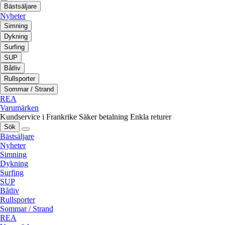
Bästsäljare
Nyheter
Simning
Dykning
Surfing
SUP
Båtliv
Rullsporter
Sommar / Strand
REA
Varumärken
Kundservice i Frankrike
Säker betalning
Enkla returer
Sök
Bästsäljare
Nyheter
Simning
Dykning
Surfing
SUP
Båtliv
Rullsporter
Sommar / Strand
REA