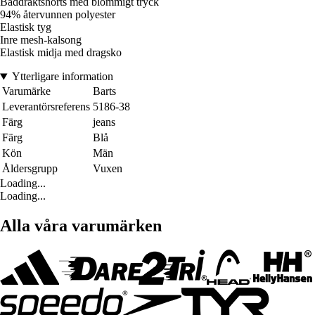
Baddräktshorts med blommigt tryck
94% återvunnen polyester
Elastisk tyg
Inre mesh-kalsong
Elastisk midja med dragsko
Ytterligare information
Varumärke
Barts
Leverantörsreferens
5186-38
Färg
jeans
Färg
Blå
Kön
Män
Åldersgrupp
Vuxen
Loading...
Loading...
Alla våra varumärken