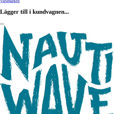
Varumärken
Lägger till i kundvagnen...