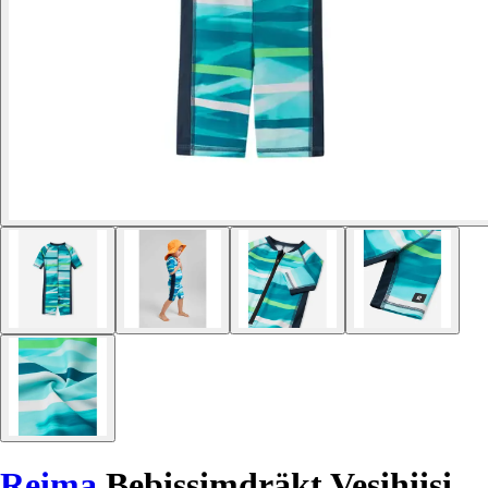
Reima
Bebissimdräkt Vesihiisi