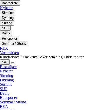
Bästsäljare
Nyheter
Simning
Dykning
Surfing
SUP
Båtliv
Rullsporter
Sommar / Strand
REA
Varumärken
Kundservice i Frankrike
Säker betalning
Enkla returer
Sök
Bästsäljare
Nyheter
Simning
Dykning
Surfing
SUP
Båtliv
Rullsporter
Sommar / Strand
REA