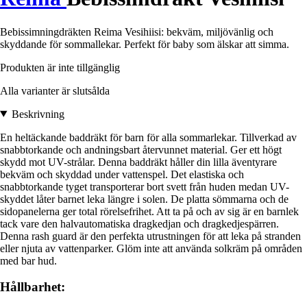
Bebissimningdräkten Reima Vesihiisi: bekväm, miljövänlig och
skyddande för sommallekar. Perfekt för baby som älskar att simma.
Produkten är inte tillgänglig
Alla varianter är slutsålda
Beskrivning
En heltäckande baddräkt för barn för alla sommarlekar. Tillverkad av
snabbtorkande och andningsbart återvunnet material. Ger ett högt
skydd mot UV-strålar. Denna baddräkt håller din lilla äventyrare
bekväm och skyddad under vattenspel. Det elastiska och
snabbtorkande tyget transporterar bort svett från huden medan UV-
skyddet låter barnet leka längre i solen. De platta sömmarna och de
sidopanelerna ger total rörelsefrihet. Att ta på och av sig är en barnlek
tack vare den halvautomatiska dragkedjan och dragkedjespärren.
Denna rash guard är den perfekta utrustningen för att leka på stranden
eller njuta av vattenparker. Glöm inte att använda solkräm på områden
med bar hud.
Hållbarhet: