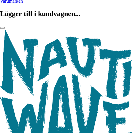
Varumärken
Lägger till i kundvagnen...