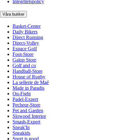
Integritetspolicy
Våra butiker
Basket-Center
Daily Bikers
Direct Running
Direct-Volley
Espace Golf
Foot-Store
Galop Store
Golf and co
Handball-Store
House of Rugby
La sellerie de Maé
Made in Paradis
On-Fight
Padel-Expert
Pecheur-Store
Pet and Garden
Slowood Interior
Smash-Expert
Sneak'In
Sneakids
Sport is good