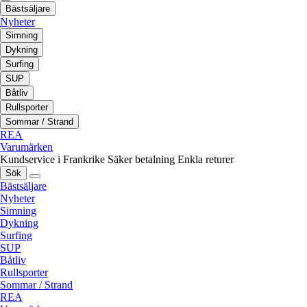
Bästsäljare
Nyheter
Simning
Dykning
Surfing
SUP
Båtliv
Rullsporter
Sommar / Strand
REA
Varumärken
Kundservice i Frankrike
Säker betalning
Enkla returer
Sök
Bästsäljare
Nyheter
Simning
Dykning
Surfing
SUP
Båtliv
Rullsporter
Sommar / Strand
REA