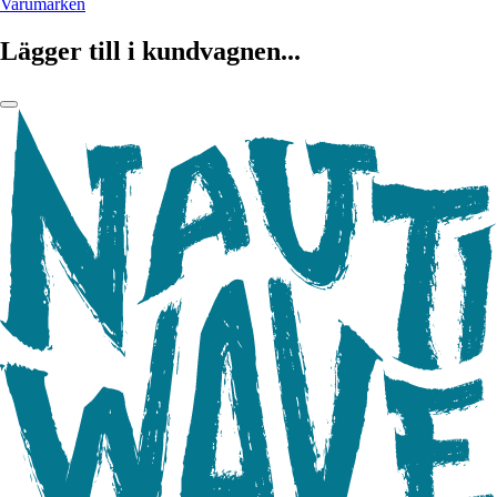
Varumärken
Lägger till i kundvagnen...