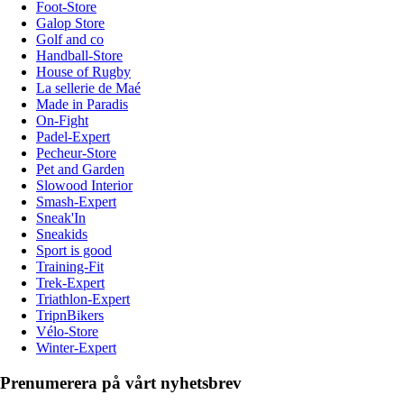
Foot-Store
Galop Store
Golf and co
Handball-Store
House of Rugby
La sellerie de Maé
Made in Paradis
On-Fight
Padel-Expert
Pecheur-Store
Pet and Garden
Slowood Interior
Smash-Expert
Sneak'In
Sneakids
Sport is good
Training-Fit
Trek-Expert
Triathlon-Expert
TripnBikers
Vélo-Store
Winter-Expert
Prenumerera på vårt nyhetsbrev