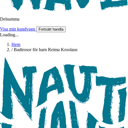
Delsumma
Visa min kundvagn
Fortsätt handla
Loading...
Hem
/
Badtrosor för barn Reima Kroolaus