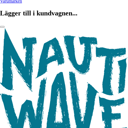
Varumärken
Lägger till i kundvagnen...