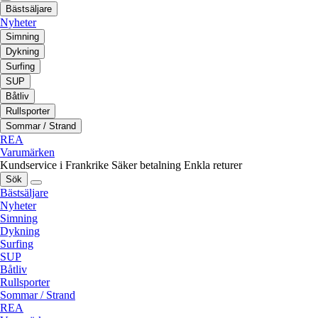
Bästsäljare
Nyheter
Simning
Dykning
Surfing
SUP
Båtliv
Rullsporter
Sommar / Strand
REA
Varumärken
Kundservice i Frankrike
Säker betalning
Enkla returer
Sök
Bästsäljare
Nyheter
Simning
Dykning
Surfing
SUP
Båtliv
Rullsporter
Sommar / Strand
REA