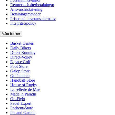
Försäljningsvillkor
Returer och återbetalningar
Ansvarsfriskrivning
Betalningsmetoder
Priser och leveransalternativ
Integritetspolicy
Våra butiker
Basket-Center
Daily Bikers
Direct Running
Direct-Volley
Espace Golf
Foot-Store
Galop Store
Golf and co
Handball-Store
House of Rugby
La sellerie de Maé
Made in Paradis
On-Fight
Padel-Expert
Pecheur-Store
Pet and Garden