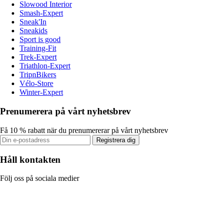
Slowood Interior
Smash-Expert
Sneak'In
Sneakids
Sport is good
Training-Fit
Trek-Expert
Triathlon-Expert
TripnBikers
Vélo-Store
Winter-Expert
Prenumerera på vårt nyhetsbrev
Få 10 % rabatt när du prenumererar på vårt nyhetsbrev
Registrera dig
Håll kontakten
Följ oss på sociala medier