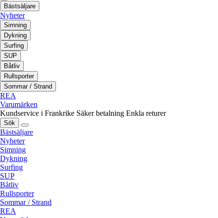
Bästsäljare
Nyheter
Simning
Dykning
Surfing
SUP
Båtliv
Rullsporter
Sommar / Strand
REA
Varumärken
Kundservice i Frankrike
Säker betalning
Enkla returer
Sök
Bästsäljare
Nyheter
Simning
Dykning
Surfing
SUP
Båtliv
Rullsporter
Sommar / Strand
REA