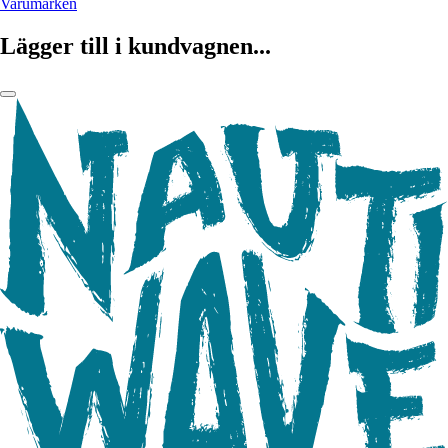
Varumärken
Lägger till i kundvagnen...