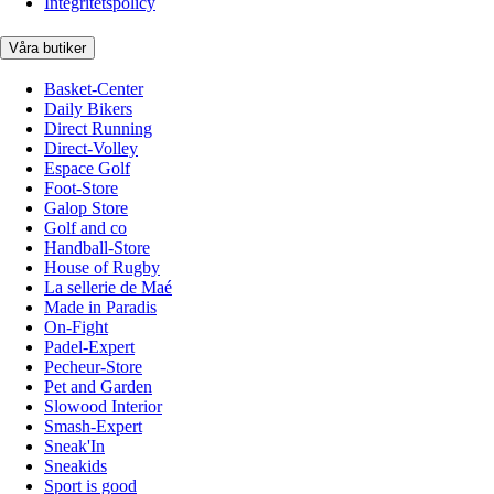
Integritetspolicy
Våra butiker
Basket-Center
Daily Bikers
Direct Running
Direct-Volley
Espace Golf
Foot-Store
Galop Store
Golf and co
Handball-Store
House of Rugby
La sellerie de Maé
Made in Paradis
On-Fight
Padel-Expert
Pecheur-Store
Pet and Garden
Slowood Interior
Smash-Expert
Sneak'In
Sneakids
Sport is good