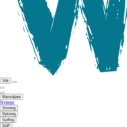
Sök
Bästsäljare
Nyheter
Simning
Dykning
Surfing
SUP