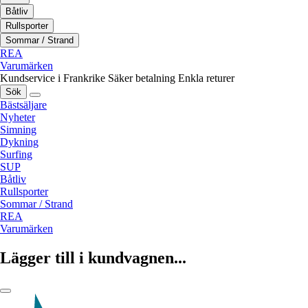
Båtliv
Rullsporter
Sommar / Strand
REA
Varumärken
Kundservice i Frankrike
Säker betalning
Enkla returer
Sök
Bästsäljare
Nyheter
Simning
Dykning
Surfing
SUP
Båtliv
Rullsporter
Sommar / Strand
REA
Varumärken
Lägger till i kundvagnen...