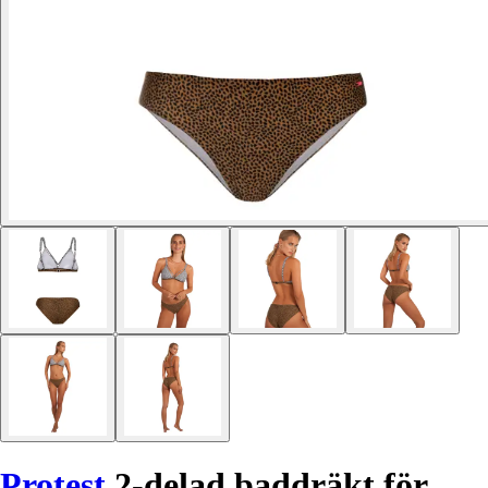
Protest
2-delad baddräkt för