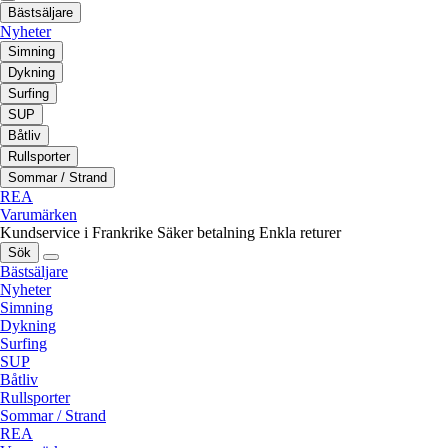
Bästsäljare
Nyheter
Simning
Dykning
Surfing
SUP
Båtliv
Rullsporter
Sommar / Strand
REA
Varumärken
Kundservice i Frankrike
Säker betalning
Enkla returer
Sök
Bästsäljare
Nyheter
Simning
Dykning
Surfing
SUP
Båtliv
Rullsporter
Sommar / Strand
REA