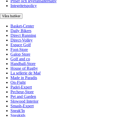
Priser och leveransalternativ
Integritetspolicy
Våra butiker
Basket-Center
Daily Bikers
Direct Running
Direct-Volley
Espace Golf
Foot-Store
Galop Store
Golf and co
Handball-Store
House of Rugby
La sellerie de Maé
Made in Paradis
On-Fight
Padel-Expert
Pecheur-Store
Pet and Garden
Slowood Interior
Smash-Expert
Sneak'In
Sneakids