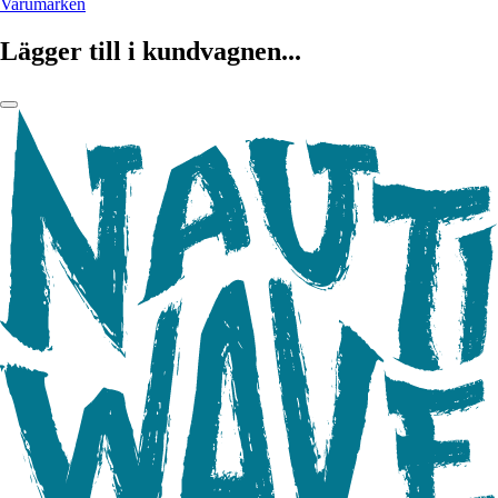
Varumärken
Lägger till i kundvagnen...