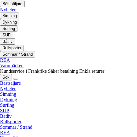
Bästsäljare
Nyheter
Simning
Dykning
Surfing
SUP
Båtliv
Rullsporter
Sommar / Strand
REA
Varumärken
Kundservice i Frankrike
Säker betalning
Enkla returer
Sök
Bästsäljare
Nyheter
Simning
Dykning
Surfing
SUP
Båtliv
Rullsporter
Sommar / Strand
REA