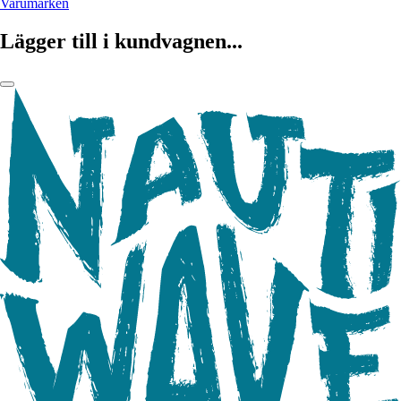
Varumärken
Lägger till i kundvagnen...