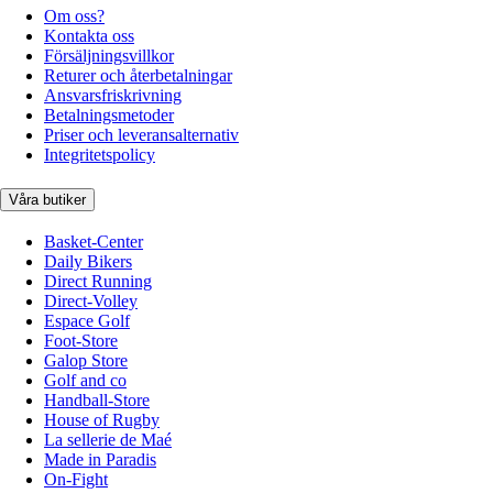
Om oss?
Kontakta oss
Försäljningsvillkor
Returer och återbetalningar
Ansvarsfriskrivning
Betalningsmetoder
Priser och leveransalternativ
Integritetspolicy
Våra butiker
Basket-Center
Daily Bikers
Direct Running
Direct-Volley
Espace Golf
Foot-Store
Galop Store
Golf and co
Handball-Store
House of Rugby
La sellerie de Maé
Made in Paradis
On-Fight