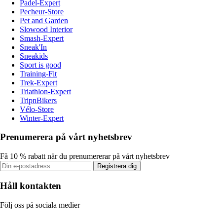
Padel-Expert
Pecheur-Store
Pet and Garden
Slowood Interior
Smash-Expert
Sneak'In
Sneakids
Sport is good
Training-Fit
Trek-Expert
Triathlon-Expert
TripnBikers
Vélo-Store
Winter-Expert
Prenumerera på vårt nyhetsbrev
Få 10 % rabatt när du prenumererar på vårt nyhetsbrev
Registrera dig
Håll kontakten
Följ oss på sociala medier