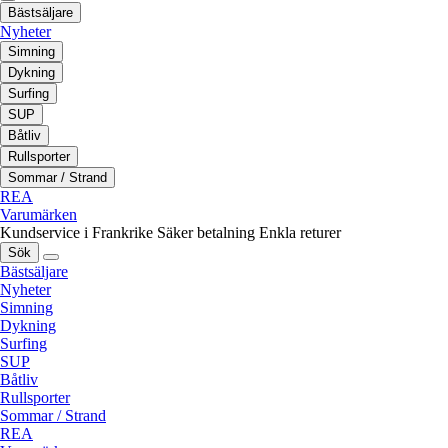
Bästsäljare
Nyheter
Simning
Dykning
Surfing
SUP
Båtliv
Rullsporter
Sommar / Strand
REA
Varumärken
Kundservice i Frankrike
Säker betalning
Enkla returer
Sök
Bästsäljare
Nyheter
Simning
Dykning
Surfing
SUP
Båtliv
Rullsporter
Sommar / Strand
REA