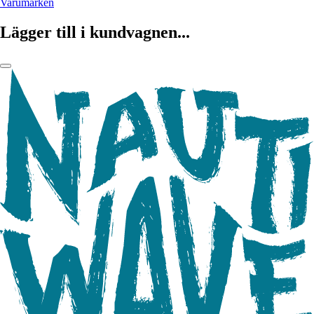
Varumärken
Lägger till i kundvagnen...