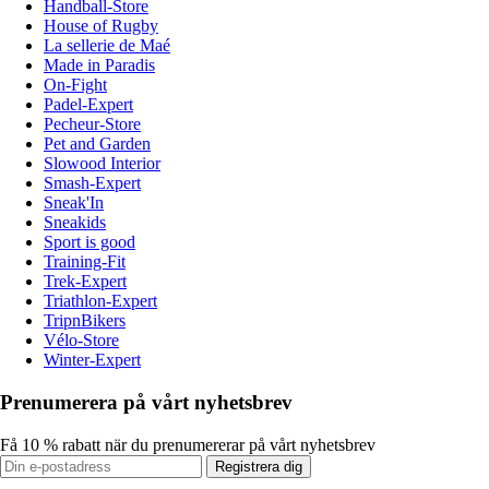
Handball-Store
House of Rugby
La sellerie de Maé
Made in Paradis
On-Fight
Padel-Expert
Pecheur-Store
Pet and Garden
Slowood Interior
Smash-Expert
Sneak'In
Sneakids
Sport is good
Training-Fit
Trek-Expert
Triathlon-Expert
TripnBikers
Vélo-Store
Winter-Expert
Prenumerera på vårt nyhetsbrev
Få 10 % rabatt när du prenumererar på vårt nyhetsbrev
Registrera dig