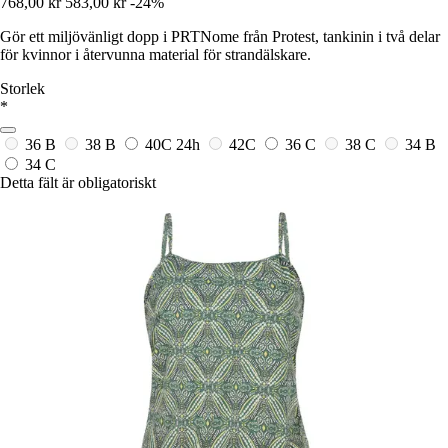
768,00 kr
583,00 kr
-24%
Gör ett miljövänligt dopp i PRTNome från Protest, tankinin i två delar
för kvinnor i återvunna material för strandälskare.
Storlek
*
36 B
38 B
40C
24h
42C
36 C
38 C
34 B
34 C
Detta fält är obligatoriskt