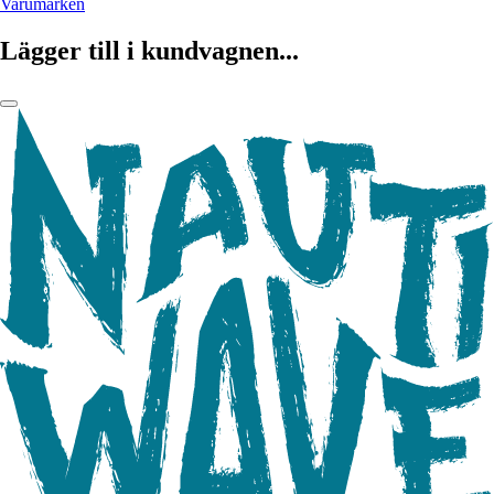
Varumärken
Lägger till i kundvagnen...