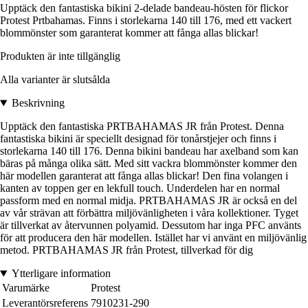
Upptäck den fantastiska bikini 2-delade bandeau-hösten för flickor
Protest Prtbahamas. Finns i storlekarna 140 till 176, med ett vackert
blommönster som garanterat kommer att fånga allas blickar!
Produkten är inte tillgänglig
Alla varianter är slutsålda
Beskrivning
Upptäck den fantastiska PRTBAHAMAS JR från Protest. Denna
fantastiska bikini är speciellt designad för tonårstjejer och finns i
storlekarna 140 till 176. Denna bikini bandeau har axelband som kan
bäras på många olika sätt. Med sitt vackra blommönster kommer den
här modellen garanterat att fånga allas blickar! Den fina volangen i
kanten av toppen ger en lekfull touch. Underdelen har en normal
passform med en normal midja. PRTBAHAMAS JR är också en del
av vår strävan att förbättra miljövänligheten i våra kollektioner. Tyget
är tillverkat av återvunnen polyamid. Dessutom har inga PFC använts
för att producera den här modellen. Istället har vi använt en miljövänlig
metod. PRTBAHAMAS JR från Protest, tillverkad för dig
Ytterligare information
Varumärke
Protest
Leverantörsreferens
7910231-290