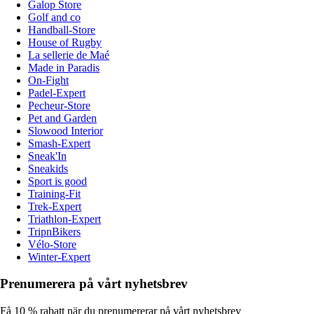
Galop Store
Golf and co
Handball-Store
House of Rugby
La sellerie de Maé
Made in Paradis
On-Fight
Padel-Expert
Pecheur-Store
Pet and Garden
Slowood Interior
Smash-Expert
Sneak'In
Sneakids
Sport is good
Training-Fit
Trek-Expert
Triathlon-Expert
TripnBikers
Vélo-Store
Winter-Expert
Prenumerera på vårt nyhetsbrev
Få 10 % rabatt när du prenumererar på vårt nyhetsbrev