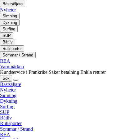
Bästsäljare
Nyheter
Simning
Dykning
Surfing
SUP
Båtliv
Rullsporter
Sommar / Strand
REA
Varumärken
Kundservice i Frankrike
Säker betalning
Enkla returer
Sök
Bästsäljare
Nyheter
Simning
Dykning
Surfing
SUP
Båtliv
Rullsporter
Sommar / Strand
REA