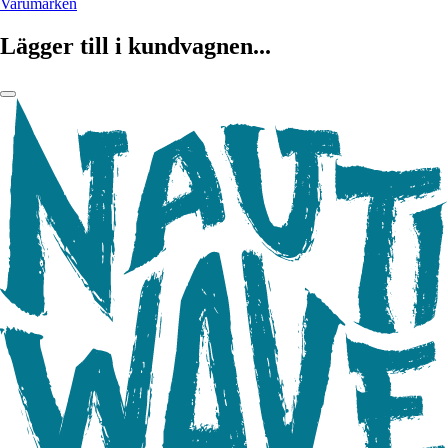
Varumärken
Lägger till i kundvagnen...