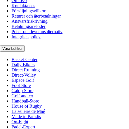
Om oss?
Kontakta oss
Försäljningsvillkor
Returer och återbetalningar
Ansvarsfriskrivning
Betalningsmetoder
Priser och leveransalternativ
Integritetspolicy
Våra butiker
Basket-Center
Daily Bikers
Direct Running
Direct-Volley
Espace Golf
Foot-Store
Galop Store
Golf and co
Handball-Store
House of Rugby
La sellerie de Maé
Made in Paradis
On-Fight
Padel-Expert