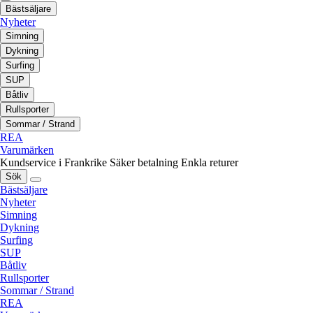
Bästsäljare
Nyheter
Simning
Dykning
Surfing
SUP
Båtliv
Rullsporter
Sommar / Strand
REA
Varumärken
Kundservice i Frankrike
Säker betalning
Enkla returer
Sök
Bästsäljare
Nyheter
Simning
Dykning
Surfing
SUP
Båtliv
Rullsporter
Sommar / Strand
REA