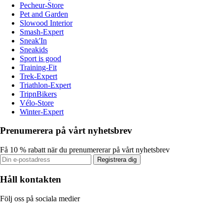
Pecheur-Store
Pet and Garden
Slowood Interior
Smash-Expert
Sneak'In
Sneakids
Sport is good
Training-Fit
Trek-Expert
Triathlon-Expert
TripnBikers
Vélo-Store
Winter-Expert
Prenumerera på vårt nyhetsbrev
Få 10 % rabatt när du prenumererar på vårt nyhetsbrev
Registrera dig
Håll kontakten
Följ oss på sociala medier