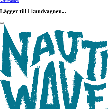
Varumärken
Lägger till i kundvagnen...