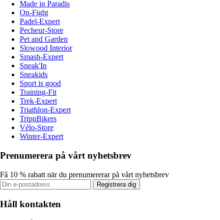
Made in Paradis
On-Fight
Padel-Expert
Pecheur-Store
Pet and Garden
Slowood Interior
Smash-Expert
Sneak'In
Sneakids
Sport is good
Training-Fit
Trek-Expert
Triathlon-Expert
TripnBikers
Vélo-Store
Winter-Expert
Prenumerera på vårt nyhetsbrev
Få 10 % rabatt när du prenumererar på vårt nyhetsbrev
Registrera dig
Håll kontakten