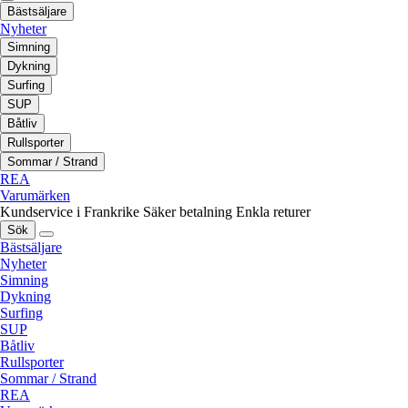
Bästsäljare
Nyheter
Simning
Dykning
Surfing
SUP
Båtliv
Rullsporter
Sommar / Strand
REA
Varumärken
Kundservice i Frankrike
Säker betalning
Enkla returer
Sök
Bästsäljare
Nyheter
Simning
Dykning
Surfing
SUP
Båtliv
Rullsporter
Sommar / Strand
REA