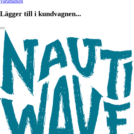
Varumärken
Lägger till i kundvagnen...