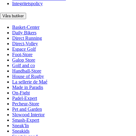
Integritetspolicy
Våra butiker
Basket-Center
Daily Bikers
Direct Running
Direct-Volley
Espace Golf
Foot-Store
Galop Store
Golf and co
Handball-Store
House of Rugby
La sellerie de Maé
Made in Paradis
On-Fight
Padel-Expert
Pecheur-Store
Pet and Garden
Slowood Interior
Smash-Expert
Sneak'In
Sneakids