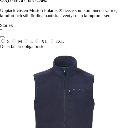
988,00 kr
747,00 kr
-24%
Upptäck västen Musto i Polartec® fleece som kombinerar värme,
komfort och stil för dina nautiska äventyr utan kompromisser.
Storlek
*
S
M
L
XL
2XL
Detta fält är obligatoriskt