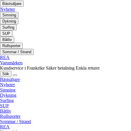
Bästsäljare
Nyheter
Simning
Dykning
Surfing
SUP
Båtliv
Rullsporter
Sommar / Strand
REA
Varumärken
Kundservice i Frankrike
Säker betalning
Enkla returer
Sök
Bästsäljare
Nyheter
Simning
Dykning
Surfing
SUP
Båtliv
Rullsporter
Sommar / Strand
REA