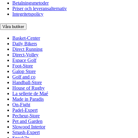
Betalningsmetoder
Priser och leveransalternativ
Integritetspolicy
Våra butiker
Basket-Center
Daily Bikers
Direct Running
Direct-Volley
Espace Golf
Foot-Store
Galop Store
Golf and co
Handball-Store
House of Rugby
La sellerie de Maé
Made in Paradis
On-Fight
Padel-Expert
Pecheur-Store
Pet and Garden
Slowood Interior
Smash-Expert
Sneak'In