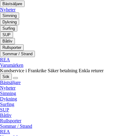
Bästsäljare
Nyheter
Simning
Dykning
Surfing
SUP
Båtliv
Rullsporter
Sommar / Strand
REA
Varumärken
Kundservice i Frankrike
Säker betalning
Enkla returer
Sök
Bästsäljare
Nyheter
Simning
Dykning
Surfing
SUP
Båtliv
Rullsporter
Sommar / Strand
REA