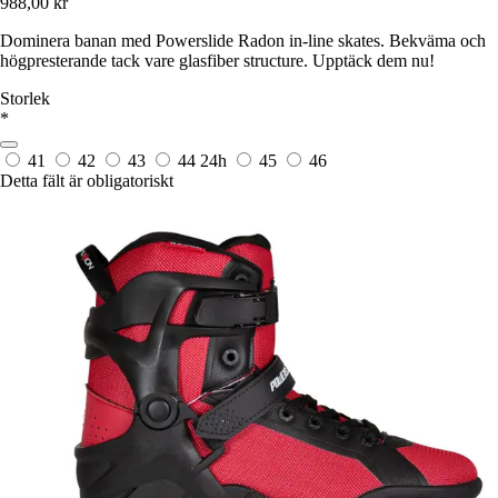
988,00 kr
Dominera banan med Powerslide Radon in-line skates. Bekväma och
högpresterande tack vare glasfiber structure. Upptäck dem nu!
Storlek
*
41
42
43
44
24h
45
46
Detta fält är obligatoriskt