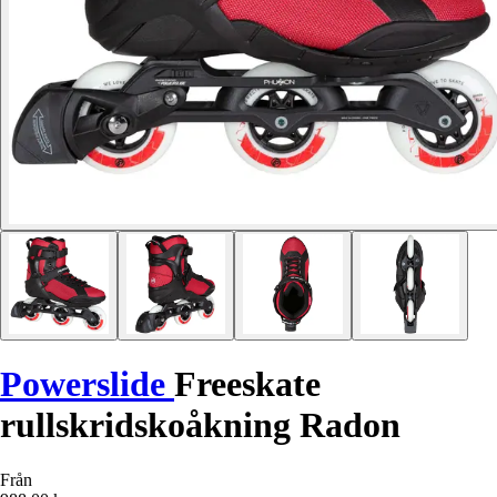
Powerslide
Freeskate
rullskridskoåkning Radon
Från