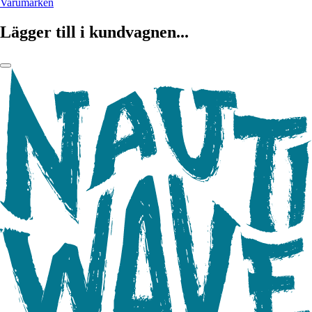
Varumärken
Lägger till i kundvagnen...