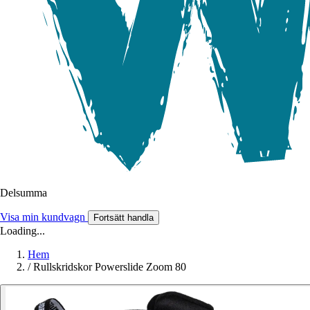
Delsumma
Visa min kundvagn
Fortsätt handla
Loading...
Hem
/
Rullskridskor Powerslide Zoom 80