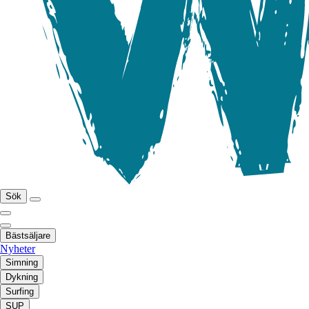
Sök
Bästsäljare
Nyheter
Simning
Dykning
Surfing
SUP