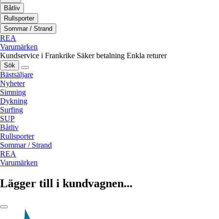
Båtliv
Rullsporter
Sommar / Strand
REA
Varumärken
Kundservice i Frankrike
Säker betalning
Enkla returer
Sök
Bästsäljare
Nyheter
Simning
Dykning
Surfing
SUP
Båtliv
Rullsporter
Sommar / Strand
REA
Varumärken
Lägger till i kundvagnen...