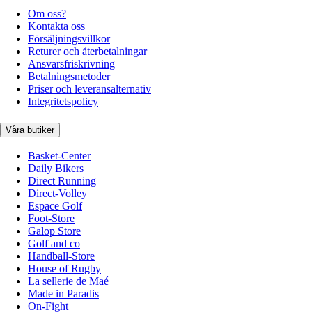
Om oss?
Kontakta oss
Försäljningsvillkor
Returer och återbetalningar
Ansvarsfriskrivning
Betalningsmetoder
Priser och leveransalternativ
Integritetspolicy
Våra butiker
Basket-Center
Daily Bikers
Direct Running
Direct-Volley
Espace Golf
Foot-Store
Galop Store
Golf and co
Handball-Store
House of Rugby
La sellerie de Maé
Made in Paradis
On-Fight