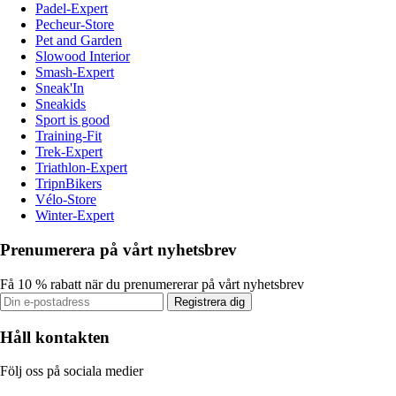
Padel-Expert
Pecheur-Store
Pet and Garden
Slowood Interior
Smash-Expert
Sneak'In
Sneakids
Sport is good
Training-Fit
Trek-Expert
Triathlon-Expert
TripnBikers
Vélo-Store
Winter-Expert
Prenumerera på vårt nyhetsbrev
Få 10 % rabatt när du prenumererar på vårt nyhetsbrev
Registrera dig
Håll kontakten
Följ oss på sociala medier