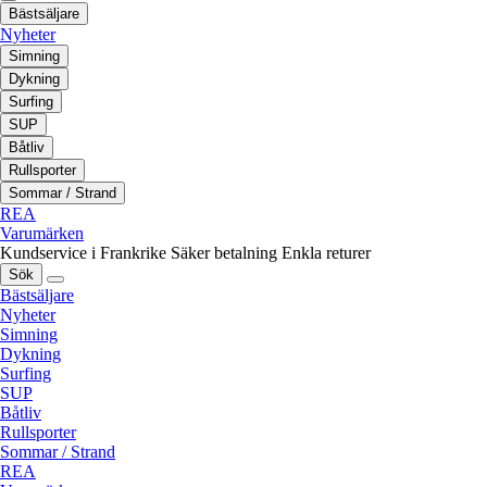
Bästsäljare
Nyheter
Simning
Dykning
Surfing
SUP
Båtliv
Rullsporter
Sommar / Strand
REA
Varumärken
Kundservice i Frankrike
Säker betalning
Enkla returer
Sök
Bästsäljare
Nyheter
Simning
Dykning
Surfing
SUP
Båtliv
Rullsporter
Sommar / Strand
REA