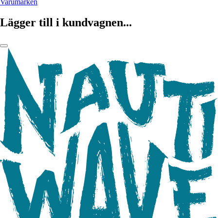
Varumärken
Lägger till i kundvagnen...