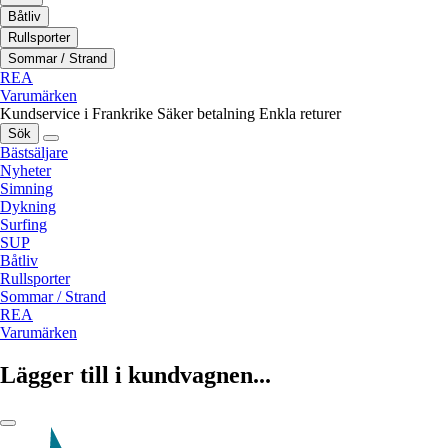
Båtliv
Rullsporter
Sommar / Strand
REA
Varumärken
Kundservice i Frankrike
Säker betalning
Enkla returer
Sök
Bästsäljare
Nyheter
Simning
Dykning
Surfing
SUP
Båtliv
Rullsporter
Sommar / Strand
REA
Varumärken
Lägger till i kundvagnen...