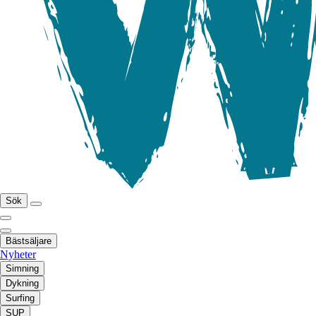
Sök
Bästsäljare
Nyheter
Simning
Dykning
Surfing
SUP