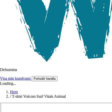
Delsumma
Visa min kundvagn
Fortsätt handla
Loading...
Hem
/
T-shirt Volcom Surf Vitals Animal