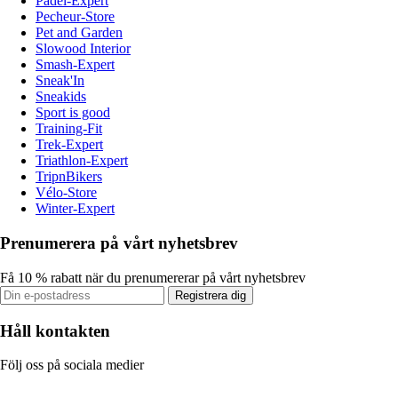
Padel-Expert
Pecheur-Store
Pet and Garden
Slowood Interior
Smash-Expert
Sneak'In
Sneakids
Sport is good
Training-Fit
Trek-Expert
Triathlon-Expert
TripnBikers
Vélo-Store
Winter-Expert
Prenumerera på vårt nyhetsbrev
Få 10 % rabatt när du prenumererar på vårt nyhetsbrev
Registrera dig
Håll kontakten
Följ oss på sociala medier