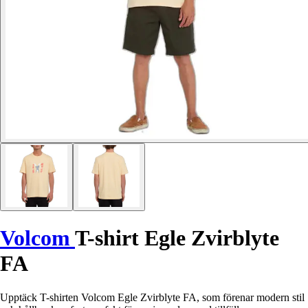
Volcom
T-shirt Egle Zvirblyte
FA
Upptäck T-shirten Volcom Egle Zvirblyte FA, som förenar modern stil