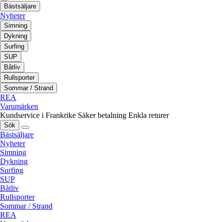
Bästsäljare
Nyheter
Simning
Dykning
Surfing
SUP
Båtliv
Rullsporter
Sommar / Strand
REA
Varumärken
Kundservice i Frankrike
Säker betalning
Enkla returer
Sök
Bästsäljare
Nyheter
Simning
Dykning
Surfing
SUP
Båtliv
Rullsporter
Sommar / Strand
REA