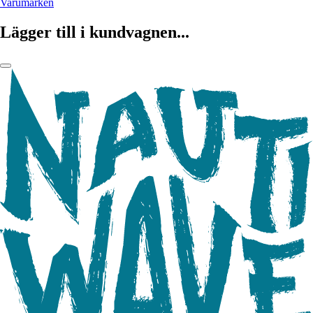
Varumärken
Lägger till i kundvagnen...