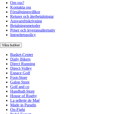
Om oss?
Kontakta oss
Försäljningsvillkor
Returer och återbetalningar
Ansvarsfriskrivning
Betalningsmetoder
Priser och leveransalternativ
Integritetspolicy
Våra butiker
Basket-Center
Daily Bikers
Direct Running
Direct-Volley
Espace Golf
Foot-Store
Galop Store
Golf and co
Handball-Store
House of Rugby
La sellerie de Maé
Made in Paradis
On-Fight