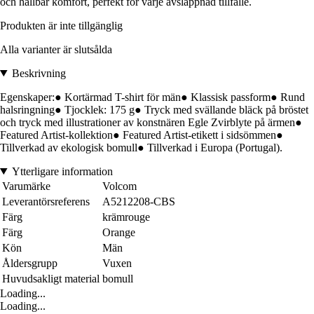
och hållbar komfort, perfekt för varje avslappnad tillfälle.
Produkten är inte tillgänglig
Alla varianter är slutsålda
Beskrivning
Egenskaper:● Kortärmad T-shirt för män● Klassisk passform● Rund
halsringning● Tjocklek: 175 g● Tryck med svällande bläck på bröstet
och tryck med illustrationer av konstnären Egle Zvirblyte på ärmen●
Featured Artist-kollektion● Featured Artist-etikett i sidsömmen●
Tillverkad av ekologisk bomull● Tillverkad i Europa (Portugal).
Ytterligare information
Varumärke
Volcom
Leverantörsreferens
A5212208-CBS
Färg
krämrouge
Färg
Orange
Kön
Män
Åldersgrupp
Vuxen
Huvudsakligt material
bomull
Loading...
Loading...