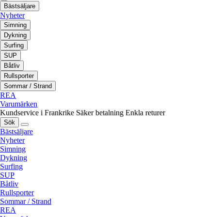
Bästsäljare
Nyheter
Simning
Dykning
Surfing
SUP
Båtliv
Rullsporter
Sommar / Strand
REA
Varumärken
Kundservice i Frankrike
Säker betalning
Enkla returer
Sök
Bästsäljare
Nyheter
Simning
Dykning
Surfing
SUP
Båtliv
Rullsporter
Sommar / Strand
REA