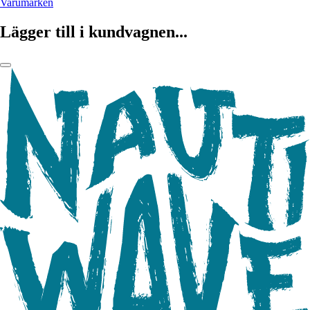
Varumärken
Lägger till i kundvagnen...