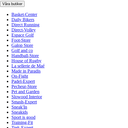
Våra butiker
Basket-Center
Daily Bikers
Direct Running
Direct-Volley
Espace Golf
Foot-Store
Galop Store
Golf and co
Handball-Store
House of Rugby
La sellerie de Maé
Made in Paradis
On-Fight
Padel-Expert
Pecheur-Store
Pet and Garden
Slowood Interior
Smash-Expert
Sneak'In
Sneakids
Sport is good
Training-Fit
Trek-Expert