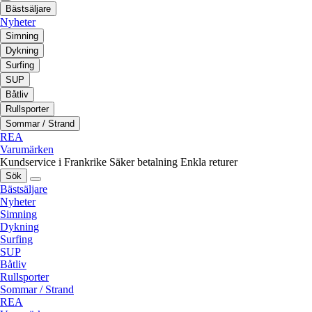
Bästsäljare
Nyheter
Simning
Dykning
Surfing
SUP
Båtliv
Rullsporter
Sommar / Strand
REA
Varumärken
Kundservice i Frankrike
Säker betalning
Enkla returer
Sök
Bästsäljare
Nyheter
Simning
Dykning
Surfing
SUP
Båtliv
Rullsporter
Sommar / Strand
REA