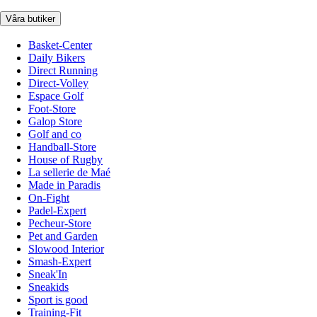
Våra butiker
Basket-Center
Daily Bikers
Direct Running
Direct-Volley
Espace Golf
Foot-Store
Galop Store
Golf and co
Handball-Store
House of Rugby
La sellerie de Maé
Made in Paradis
On-Fight
Padel-Expert
Pecheur-Store
Pet and Garden
Slowood Interior
Smash-Expert
Sneak'In
Sneakids
Sport is good
Training-Fit