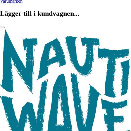
Varumärken
Lägger till i kundvagnen...