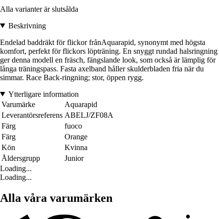
Alla varianter är slutsålda
Beskrivning
Endelad baddräkt för flickor frånAquarapid, synonymt med högsta
komfort, perfekt för flickors löpträning. En snyggt rundad halsringning
ger denna modell en fräsch, fängslande look, som också är lämplig för
långa träningspass. Fasta axelband håller skulderbladen fria när du
simmar. Race Back-ringning; stor, öppen rygg.
Ytterligare information
Varumärke
Aquarapid
Leverantörsreferens
ABELJ/ZF08A
Färg
fuoco
Färg
Orange
Kön
Kvinna
Åldersgrupp
Junior
Loading...
Loading...
Alla våra varumärken