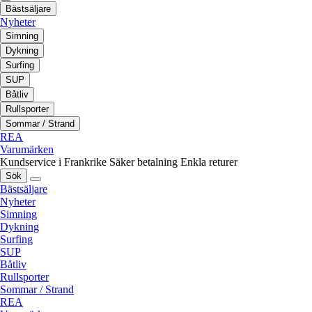
Bästsäljare
Nyheter
Simning
Dykning
Surfing
SUP
Båtliv
Rullsporter
Sommar / Strand
REA
Varumärken
Kundservice i Frankrike
Säker betalning
Enkla returer
Sök
Bästsäljare
Nyheter
Simning
Dykning
Surfing
SUP
Båtliv
Rullsporter
Sommar / Strand
REA