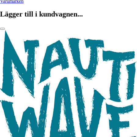
Varumärken
Lägger till i kundvagnen...