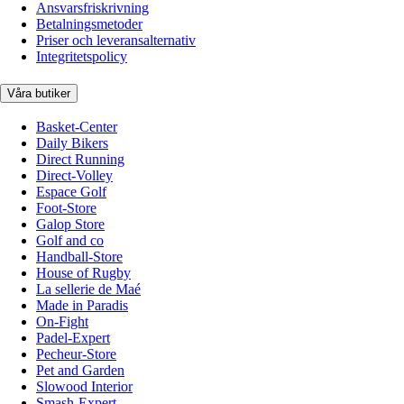
Ansvarsfriskrivning
Betalningsmetoder
Priser och leveransalternativ
Integritetspolicy
Våra butiker
Basket-Center
Daily Bikers
Direct Running
Direct-Volley
Espace Golf
Foot-Store
Galop Store
Golf and co
Handball-Store
House of Rugby
La sellerie de Maé
Made in Paradis
On-Fight
Padel-Expert
Pecheur-Store
Pet and Garden
Slowood Interior
Smash-Expert