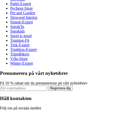
Padel-Expert
Pecheur-Store
Pet and Garden
Slowood Interior
Smash-Expert
Sneak'In
Sneakids
Sport is good
Training-Fit
Trek-Expert
Triathlon-Expert
TripnBikers
Vélo-Store
Winter-Expert
Prenumerera på vårt nyhetsbrev
Få 10 % rabatt när du prenumererar på vårt nyhetsbrev
Registrera dig
Håll kontakten
Följ oss på sociala medier