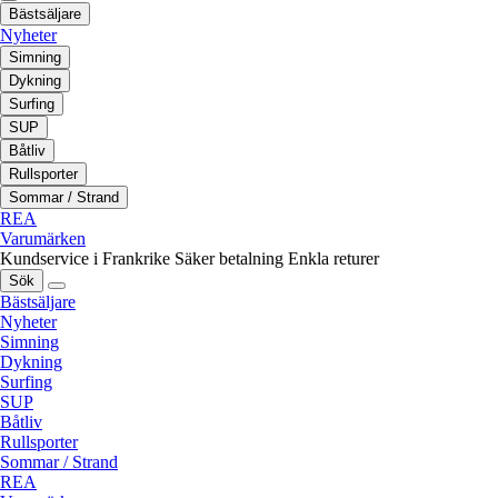
Bästsäljare
Nyheter
Simning
Dykning
Surfing
SUP
Båtliv
Rullsporter
Sommar / Strand
REA
Varumärken
Kundservice i Frankrike
Säker betalning
Enkla returer
Sök
Bästsäljare
Nyheter
Simning
Dykning
Surfing
SUP
Båtliv
Rullsporter
Sommar / Strand
REA