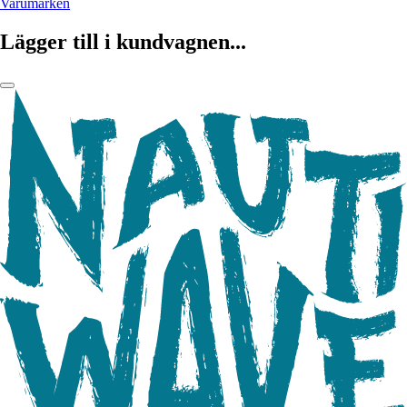
Varumärken
Lägger till i kundvagnen...