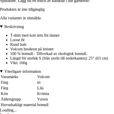
Spikstone. Lägg till en touch av karaktär i din garderob!
Produkten är inte tillgänglig
Alla varianter är slutsålda
Beskrivning
T-shirt med kort ärm för damer
Loose fit
Rund hals
Volcom broderat på bröstet
100 % bomull - Tillverkad av ekologisk bomull.
Längd för storlek S (från axeln till nederkanten): 25" (63 cm)
Vikt: 160g
Ytterligare information
Varumärke
Volcom
Färg
iri
Färg
Lila
Kön
Kvinna
Åldersgrupp
Vuxen
Huvudsakligt material
bomull
Loading...