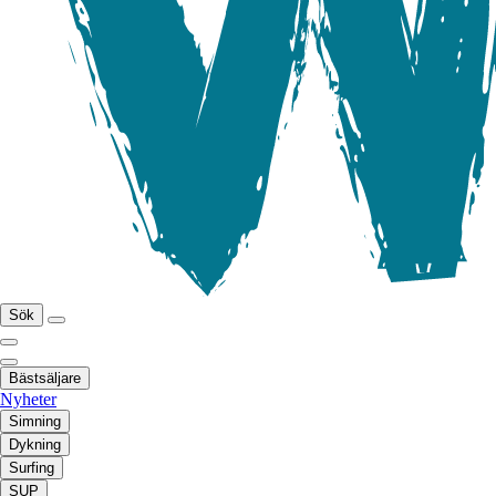
Sök
Bästsäljare
Nyheter
Simning
Dykning
Surfing
SUP