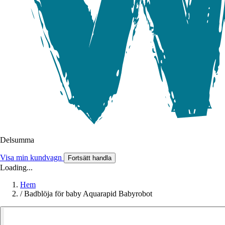
Delsumma
Visa min kundvagn
Fortsätt handla
Loading...
Hem
/
Badblöja för baby Aquarapid Babyrobot