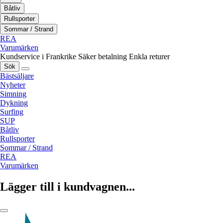
Båtliv
Rullsporter
Sommar / Strand
REA
Varumärken
Kundservice i Frankrike
Säker betalning
Enkla returer
Sök
Bästsäljare
Nyheter
Simning
Dykning
Surfing
SUP
Båtliv
Rullsporter
Sommar / Strand
REA
Varumärken
Lägger till i kundvagnen...