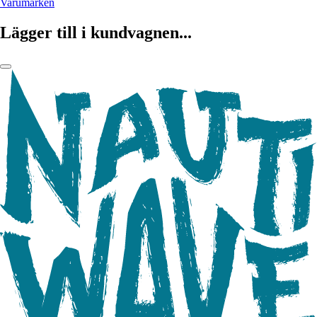
Varumärken
Lägger till i kundvagnen...