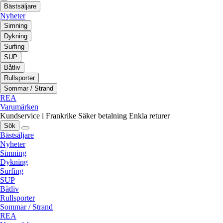
Bästsäljare
Nyheter
Simning
Dykning
Surfing
SUP
Båtliv
Rullsporter
Sommar / Strand
REA
Varumärken
Kundservice i Frankrike
Säker betalning
Enkla returer
Sök
Bästsäljare
Nyheter
Simning
Dykning
Surfing
SUP
Båtliv
Rullsporter
Sommar / Strand
REA