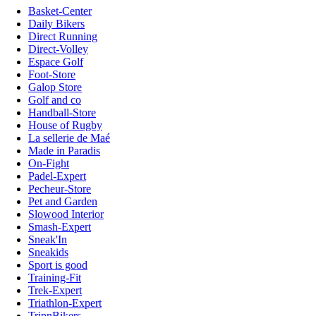
Basket-Center
Daily Bikers
Direct Running
Direct-Volley
Espace Golf
Foot-Store
Galop Store
Golf and co
Handball-Store
House of Rugby
La sellerie de Maé
Made in Paradis
On-Fight
Padel-Expert
Pecheur-Store
Pet and Garden
Slowood Interior
Smash-Expert
Sneak'In
Sneakids
Sport is good
Training-Fit
Trek-Expert
Triathlon-Expert
TripnBikers