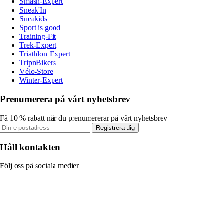
Smash-Expert
Sneak'In
Sneakids
Sport is good
Training-Fit
Trek-Expert
Triathlon-Expert
TripnBikers
Vélo-Store
Winter-Expert
Prenumerera på vårt nyhetsbrev
Få 10 % rabatt när du prenumererar på vårt nyhetsbrev
Registrera dig
Håll kontakten
Följ oss på sociala medier