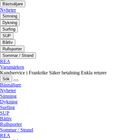
Bästsäljare
Nyheter
Simning
Dykning
Surfing
SUP
Båtliv
Rullsporter
Sommar / Strand
REA
Varumärken
Kundservice i Frankrike
Säker betalning
Enkla returer
Sök
Bästsäljare
Nyheter
Simning
Dykning
Surfing
SUP
Båtliv
Rullsporter
Sommar / Strand
REA