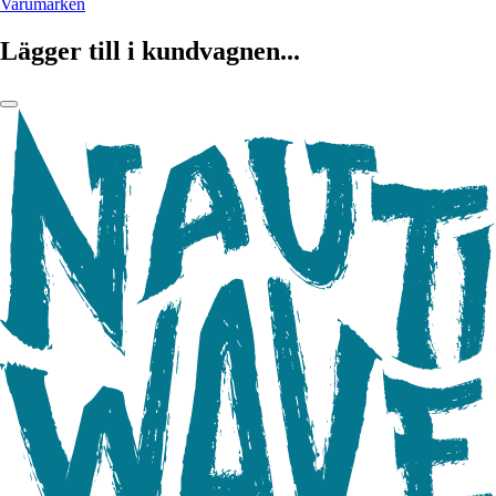
Varumärken
Lägger till i kundvagnen...