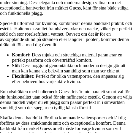
under simning. Dess eleganta och moderna design vittnar om det
exceptionella hantverket från märket Guess, känt för sina både stiliga
och funktionella plagg.
Speciellt utformad för kvinnor, kombinerar denna baddräkt praktik och
estetik. Halterneck-snittet framhäver axlar och nacke, vilket ger perfekt
stöd och stor rörelsefrihet i vattnet. Oavsett om det är för en
avkopplande stund på stranden eller längder i poolen, kommer denna
dräkt att följa med dig överallt.
Komfort:
Dess mjuka och stretchiga material garanterar en
perfekt passform och oöverträffad komfort.
Stil:
Dess noggrant genomtänkta och moderna design gör att
man kan känna sig bekväm samtidigt som man ser chic ut.
Flexibilitet:
Perfekt för olika vattensporter, den anpassar sig
efter behoven hos varje aktiv kvinna.
Enbadsdräkten med halterneck Guess Iris är inte bara ett smart val för
sin funktionalitet utan också för sin raffinerade estetik. Genom att välja
denna modell väljer du ett plagg som passar perfekt in i simvärlden
samtidigt som det speglar en tydlig känsla för stil.
Skaffa denna baddräkt för dina kommande vattensporter och låt dig
förföras av dess smickrande snitt och exceptionella komfort. Denna
baddräkt från märket Guess är ett måste för varje kvinna som vill