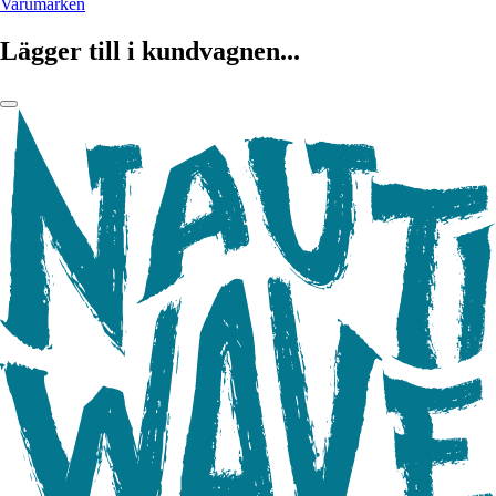
Varumärken
Lägger till i kundvagnen...