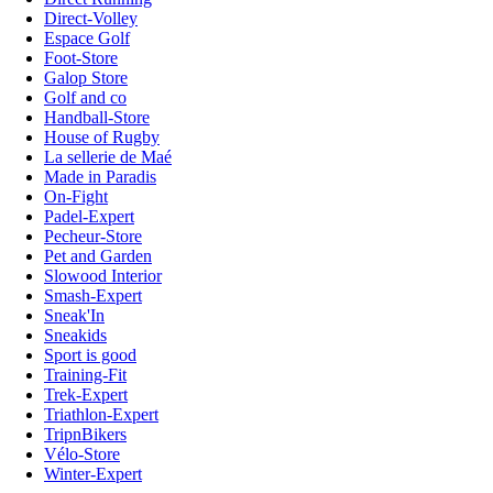
Direct-Volley
Espace Golf
Foot-Store
Galop Store
Golf and co
Handball-Store
House of Rugby
La sellerie de Maé
Made in Paradis
On-Fight
Padel-Expert
Pecheur-Store
Pet and Garden
Slowood Interior
Smash-Expert
Sneak'In
Sneakids
Sport is good
Training-Fit
Trek-Expert
Triathlon-Expert
TripnBikers
Vélo-Store
Winter-Expert