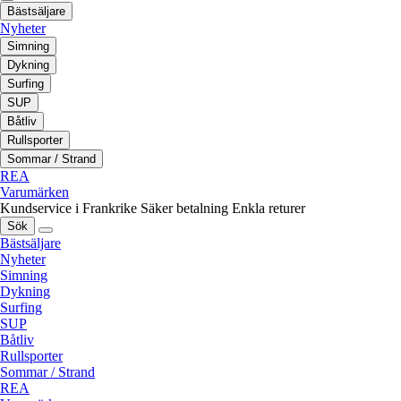
Bästsäljare
Nyheter
Simning
Dykning
Surfing
SUP
Båtliv
Rullsporter
Sommar / Strand
REA
Varumärken
Kundservice i Frankrike
Säker betalning
Enkla returer
Sök
Bästsäljare
Nyheter
Simning
Dykning
Surfing
SUP
Båtliv
Rullsporter
Sommar / Strand
REA