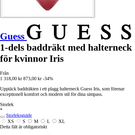
Guess
1-dels baddräkt med halterneck
för kvinnor Iris
Från
1 318,00 kr
873,00 kr
-34%
Upptäck baddräkten i ett plagg halterneck Guess Iris, som förenar
exceptionell komfort och modern stil för dina simpass.
Storlek
*
Storleksguide
XS
S
M
L
XL
Detta fält är obligatoriskt