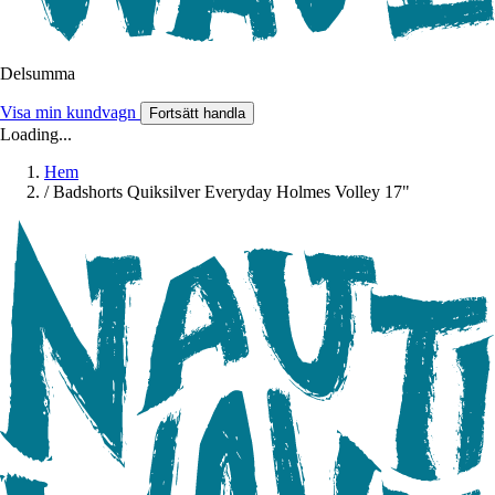
Delsumma
Visa min kundvagn
Fortsätt handla
Loading...
Hem
/
Badshorts Quiksilver Everyday Holmes Volley 17"