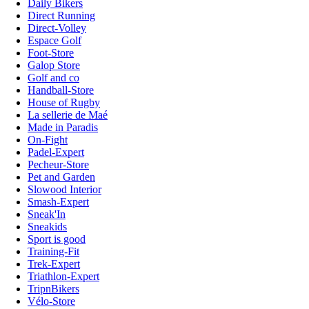
Daily Bikers
Direct Running
Direct-Volley
Espace Golf
Foot-Store
Galop Store
Golf and co
Handball-Store
House of Rugby
La sellerie de Maé
Made in Paradis
On-Fight
Padel-Expert
Pecheur-Store
Pet and Garden
Slowood Interior
Smash-Expert
Sneak'In
Sneakids
Sport is good
Training-Fit
Trek-Expert
Triathlon-Expert
TripnBikers
Vélo-Store