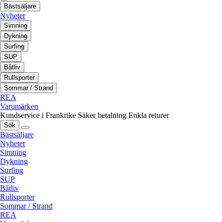
Bästsäljare
Nyheter
Simning
Dykning
Surfing
SUP
Båtliv
Rullsporter
Sommar / Strand
REA
Varumärken
Kundservice i Frankrike
Säker betalning
Enkla returer
Sök
Bästsäljare
Nyheter
Simning
Dykning
Surfing
SUP
Båtliv
Rullsporter
Sommar / Strand
REA