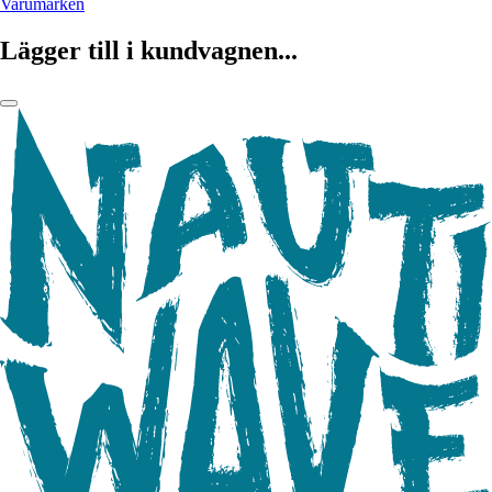
Varumärken
Lägger till i kundvagnen...