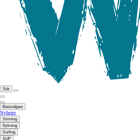
Sök
Bästsäljare
Nyheter
Simning
Dykning
Surfing
SUP