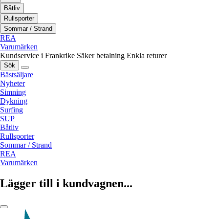
Båtliv
Rullsporter
Sommar / Strand
REA
Varumärken
Kundservice i Frankrike
Säker betalning
Enkla returer
Sök
Bästsäljare
Nyheter
Simning
Dykning
Surfing
SUP
Båtliv
Rullsporter
Sommar / Strand
REA
Varumärken
Lägger till i kundvagnen...