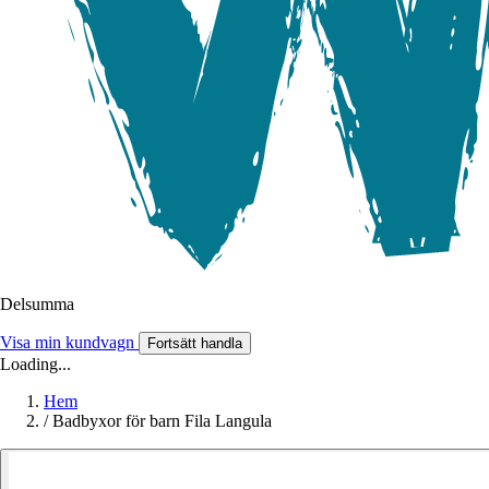
Delsumma
Visa min kundvagn
Fortsätt handla
Loading...
Hem
/
Badbyxor för barn Fila Langula