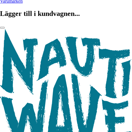
Varumärken
Lägger till i kundvagnen...