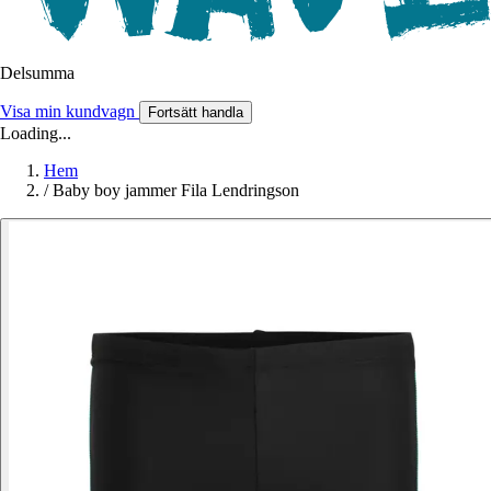
Delsumma
Visa min kundvagn
Fortsätt handla
Loading...
Hem
/
Baby boy jammer Fila Lendringson