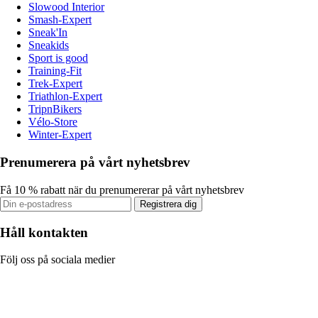
Slowood Interior
Smash-Expert
Sneak'In
Sneakids
Sport is good
Training-Fit
Trek-Expert
Triathlon-Expert
TripnBikers
Vélo-Store
Winter-Expert
Prenumerera på vårt nyhetsbrev
Få 10 % rabatt när du prenumererar på vårt nyhetsbrev
Registrera dig
Håll kontakten
Följ oss på sociala medier