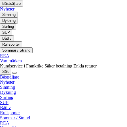
Bästsäljare
Nyheter
Simning
Dykning
Surfing
SUP
Båtliv
Rullsporter
Sommar / Strand
REA
Varumärken
Kundservice i Frankrike
Säker betalning
Enkla returer
Sök
Bästsäljare
Nyheter
Simning
Dykning
Surfing
SUP
Båtliv
Rullsporter
Sommar / Strand
REA