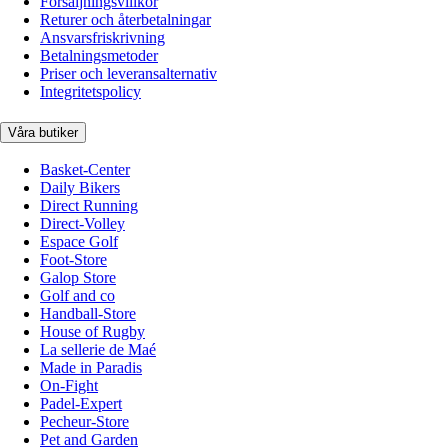
Försäljningsvillkor
Returer och återbetalningar
Ansvarsfriskrivning
Betalningsmetoder
Priser och leveransalternativ
Integritetspolicy
Våra butiker
Basket-Center
Daily Bikers
Direct Running
Direct-Volley
Espace Golf
Foot-Store
Galop Store
Golf and co
Handball-Store
House of Rugby
La sellerie de Maé
Made in Paradis
On-Fight
Padel-Expert
Pecheur-Store
Pet and Garden