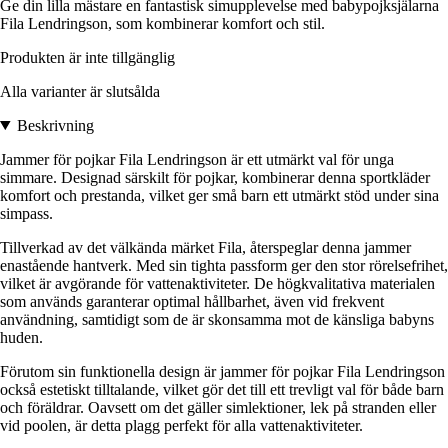
Ge din lilla mästare en fantastisk simupplevelse med babypojksjälarna
Fila Lendringson, som kombinerar komfort och stil.
Produkten är inte tillgänglig
Alla varianter är slutsålda
Beskrivning
Jammer för pojkar Fila Lendringson är ett utmärkt val för unga
simmare. Designad särskilt för pojkar, kombinerar denna sportkläder
komfort och prestanda, vilket ger små barn ett utmärkt stöd under sina
simpass.
Tillverkad av det välkända märket Fila, återspeglar denna jammer
enastående hantverk. Med sin tighta passform ger den stor rörelsefrihet,
vilket är avgörande för vattenaktiviteter. De högkvalitativa materialen
som används garanterar optimal hållbarhet, även vid frekvent
användning, samtidigt som de är skonsamma mot de känsliga babyns
huden.
Förutom sin funktionella design är jammer för pojkar Fila Lendringson
också estetiskt tilltalande, vilket gör det till ett trevligt val för både barn
och föräldrar. Oavsett om det gäller simlektioner, lek på stranden eller
vid poolen, är detta plagg perfekt för alla vattenaktiviteter.