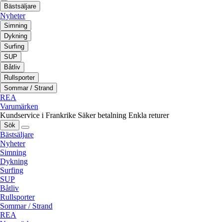
Bästsäljare
Nyheter
Simning
Dykning
Surfing
SUP
Båtliv
Rullsporter
Sommar / Strand
REA
Varumärken
Kundservice i Frankrike
Säker betalning
Enkla returer
Sök
Bästsäljare
Nyheter
Simning
Dykning
Surfing
SUP
Båtliv
Rullsporter
Sommar / Strand
REA