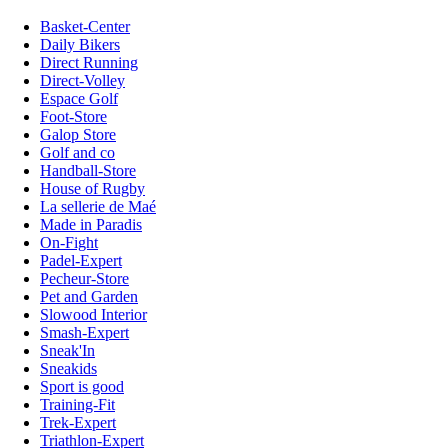
Basket-Center
Daily Bikers
Direct Running
Direct-Volley
Espace Golf
Foot-Store
Galop Store
Golf and co
Handball-Store
House of Rugby
La sellerie de Maé
Made in Paradis
On-Fight
Padel-Expert
Pecheur-Store
Pet and Garden
Slowood Interior
Smash-Expert
Sneak'In
Sneakids
Sport is good
Training-Fit
Trek-Expert
Triathlon-Expert