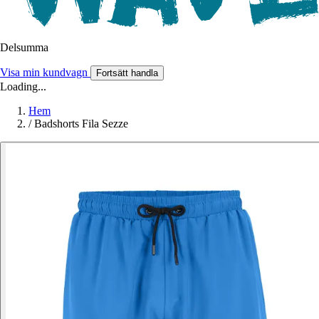
Delsumma
Visa min kundvagn
Fortsätt handla
Loading...
Hem
/
Badshorts Fila Sezze