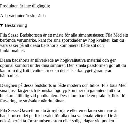
Produkten är inte tillgänglig
Alla varianter är slutsålda
Beskrivning
Fila Sezze Badshortsen är ett måste för alla simentusiaster. Fila Med sitt
berömda varumärke, känt för sina sportkläder av hög kvalitet, kan du
vara säker på att dessa badshorts kombinerar både stil och
funktionalitet.
Dessa badshorts är tillverkade av högkvalitativa material och ger
optimal komfort under dina simturer. Den smala passformen gör att du
kan röra dig fritt i vattnet, medan det slitstarka tyget garanterar
hållbarhet.
Designen på dessa badshorts är både modern och tidlös. Fila tous Med
sina ljusa färger och ikoniska logotyp kommer du garanterat att dra
blickarna till dig vid poolkanten. Dessutom har de en praktisk ficka för
förvaring av småsaker när du tränar.
Fila Sezze Oavsett om du är nybörjare eller en erfaren simmare är
badshortsen det perfekta valet för alla dina vattenaktiviteter. De är
också perfekta för strandsemestern eller soliga dagar vid poolen.