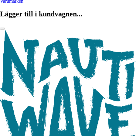
Varumärken
Lägger till i kundvagnen...